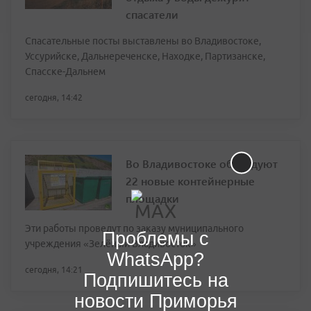
спасатели
Спасательные посты выставлены во Владивостоке,
Уссурийске, Дальнереченске, Находке, Партизанске,
Спасске-Дальнем
сегодня, 14:42
Во Владивостоке оборудуют
22 новые контейнерные
площадки
Эти работы проведут по заказу муниципального
Проблемы с
учреждения «Зелёный Владивосток»
WhatsApp?
сегодня, 14:21
Подпишитесь на
новости Приморья