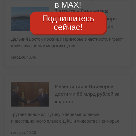
в MAX!
7 августа – День маяка:
Подпишитесь
Приморские стражи моря
сейчас!
отмечают свой праздник
Дальний Восток России, и Приморье в частности, играют
ключевую роль в морских путях
сегодня, 13:46
Инвестиции в Приморье
достигли 86 млрд рублей за
квартал
Трутнев доложил Путину о перевыполнении
инвестиционного плана в ДФО и лидерстве Приморья
сегодня, 13:28