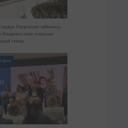
Сердце Патрокла» забилось:
о Владивостоке открыли
овый сквер
3 фото