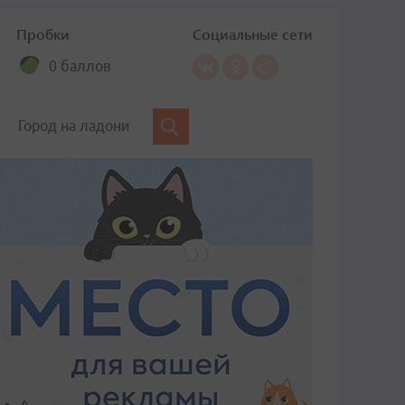
Пробки
Социальные сети
0 баллов
Город на ладони