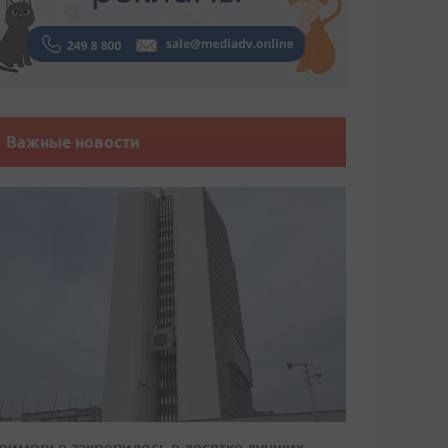
Важные новости
риморье закрепилось в десятке лучших