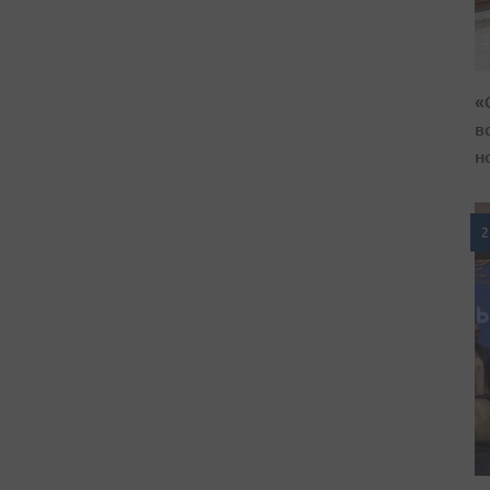
«
в
н
2