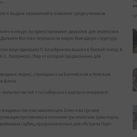
».
и
ло к выдаче назначений в плавание среди учеников
17
влен конкурс на проектирование двуколок для перевозки
 Дальнем Востоке перешла на новую бригадную структуру.
гом вице-адмирала П. Безобразова вышел в боевой поход. В
. С. Латернера, сбор от которой предназначен для
дводных лодок), строящихся на Балтийском и Невском
в флота.
) – попытка частей 1-го Сибирского корпуса генерала И.
х владивостокских миноносцев. Близ о-ва Цусима
никации противника и потопили три японских транспорта,
-дюймовых гаубиц, предназначенных для обстрела Порт-