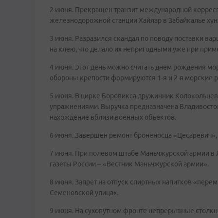
2 июня. Прекращен транзит международной коррес
железнодорожной станции Хайлар в Забайкалье хун
3 июня. Разразился скандал по поводу поставки в
на клею, что делало их непригодными уже при прим
4 июня. Этот день можно считать днем рождения мо
обороны крепости формируются 1-я и 2-я морские 
5 июня. В цирке Боровикса дружинник Колокольцев
упражнениями. Выручка предназначена Владивосток
нахождение вблизи военных объектов.
6 июня. Завершен ремонт броненосца «Цесаревич»,
7 июня. При полевом штабе Маньчжурской армии в
газеты России – «Вестник Маньчжурской армии».
8 июня. Запрет на отпуск спиртных напитков «пере
Семеновской улицах.
9 июня. На сухопутном фронте непрерывные столкн