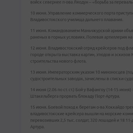
войск севернее п-ова Ляодун – «борьба за перевалы
10 июня. Управление коммерческого порта приступи
Владивостокского училища дальнего плавания.
11 июня. Командованием Маньчжурской армии объя
раненых в горных условиях. Полевая артиллерия на
12 июня. Владивостокский отряд крейсеров под фла
городе открыта выставка картин, этюдов и эскизов М
строительства нового флота.
13 июня. Императорским указом 10 миноносцев (по
судостроительных заводах, зачислены в списки судо
14 июня (2.06 по ст. ст.) Бой у Вафангоу (14-15 июня
Штакельберга прорвать блокаду Порт-Артура.
15 июня. Боевой поход к берегам о-ва Хоккайдо тре
владивостокские крейсера вышли на морские комму
перевозивших 2,5 тыс. солдат, 320 лошадей и 18 11
Артура.