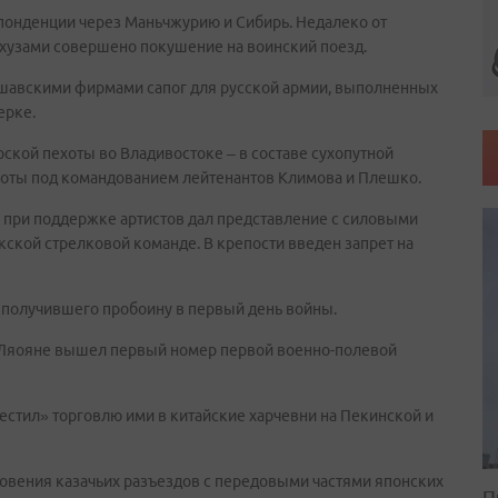
понденции через Маньчжурию и Сибирь. Недалеко от
хузами совершено покушение на воинский поезд.
аршавскими фирмами сапог для русской армии, выполненных
ерке.
рской пехоты во Владивостоке – в составе сухопутной
роты под командованием лейтенантов Климова и Плешко.
 при поддержке артистов дал представление с силовыми
ской стрелковой команде. В крепости введен запрет на
 получившего пробоину в первый день войны.
 Ляояне вышел первый номер первой военно-полевой
местил» торговлю ими в китайские харчевни на Пекинской и
овения казачьих разъездов с передовыми частями японских
П