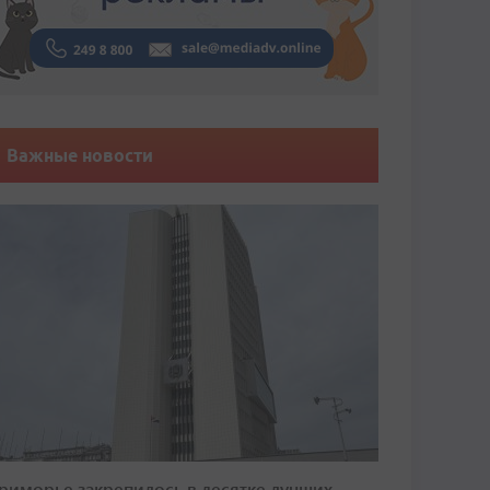
Важные новости
риморье закрепилось в десятке лучших