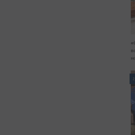
«
в
н
2