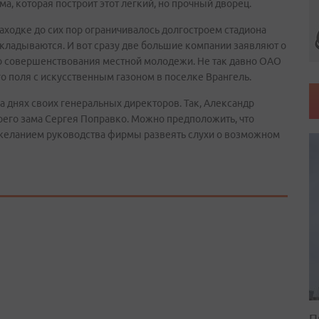
а, которая построит этот легкий, но прочный дворец.
Находке до сих пор ограничивалось долгостроем стадиона
кладываются. И вот сразу две большие компании заявляют о
о совершенствования местной молодежи. Не так давно ОАО
о поля с искусственным газоном в поселке Врангель.
 днях своих генеральных директоров. Так, Александр
воего зама Сергея Поправко. Можно предположить, что
желанием руководства фирмы развеять слухи о возможном
П