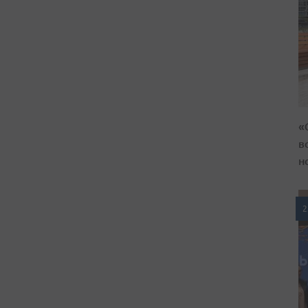
«
в
н
2