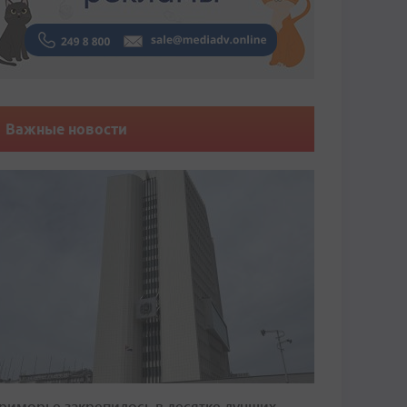
Важные новости
риморье закрепилось в десятке лучших