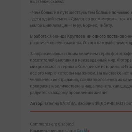
выставке, сказал:
- Чем больше я путешествую, тем больше понимаю, 
- дети одной земли. «Диалог со всем миром» - так 
малой цивилизации - Перу, Борнео, Тибету.
В работах Леонида Круглова ни одного постановочно
практически невозможны. Оттого каждый снимок п
Завораживающая своим величием серия фотографий
посетителей выставки в неизведанный мир. Фотор
микрокосмос в сериях «Комариные истории», «Из ж
все это мир, в котором мы живем. На выставке нет
человеческие страдания, следы экологических ката
прекрасна и величественна наша планета, как щедра
радуйтесь каждому проявлению жизни!
Автор:
Татьяна БАТОВА, Василий ФЕДОРЧЕНКО (фот
Comments are disabled
Комментарии для сайта
Cackl
e