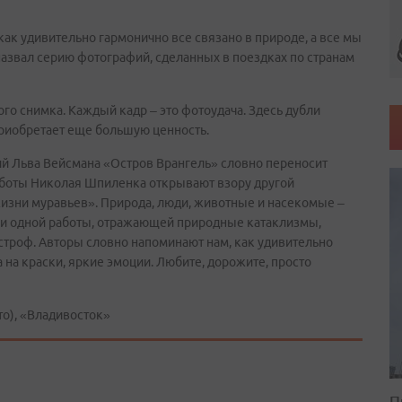
как удивительно гармонично все связано в природе, а все мы
я назвал серию фотографий, сделанных в поездках по странам
го снимка. Каждый кадр – это фотоудача. Здесь дубли
риобретает еще большую ценность.
 Льва Вейсмана «Остров Врангель» словно переносит
аботы Николая Шпиленка открывают взору другой
изни муравьев». Природа, люди, животные и насекомые –
 ни одной работы, отражающей природные катаклизмы,
строф. Авторы словно напоминают нам, как удивительно
 на краски, яркие эмоции. Любите, дорожите, просто
о), «Владивосток»
П