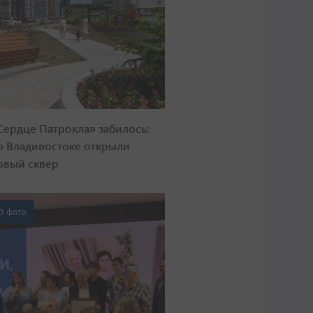
Сердце Патрокла» забилось:
о Владивостоке открыли
овый сквер
3 фото