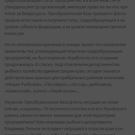
градообразующий статус предприятий, и в конечном счете
утвердила реестр организаций, имеющих право на льготы при
плате за биоресурсы. Преображенская база тралового флота
прошла аттестацию и получила статус градообразующей и на
уровне субъекта федерации, и на уровне межведомственной
комиссии.
Но по непонятным причинам в январе проект постановления
правительства, утверждающий перечень градообразующих
предприятий, не был подписан. И работа по его созданию
продолжилась. В списке, подготовленном департаментом
рыбного хозяйства администрации края, сегодня значатся
действительно важные для прибрежных районов компании:
«Моряк-Рыболов», «Посейдон», «Гессар», рыбозавод
«Каменский», колхоз «Тихий океан»...
Неужели Преображенская база флота, несущая на своих
плечах «социалку» 10-тысячного поселка и всего Лазовского
района, является менее значимым для этой территории
предприятием? Или начальник рыбного департамента
Владимир Леонов не владеет ситуацией в отрасли края и не