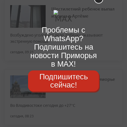
Шестилетний ребенок выпал
из окна в Артёме
Проблемы с
Возбуждено уголовное дело, ребёнку оказывают
WhatsApp?
экстренную помощь
Подпишитесь на
сегодня, 09:21
новости Приморья
в MAX!
Подпишитесь
Тепло вернулось в Приморье
сейчас!
Во Владивостоке сегодня до +27°С
сегодня, 08:23