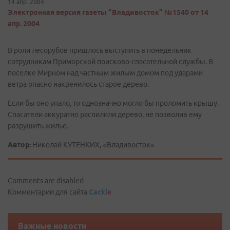
14 апр. 2004
Электронная версия газеты "Владивосток" №1540 от 14
апр. 2004
В роли лесорубов пришлось выступить в понедельник
сотрудникам Приморской поисково-спасательной службы. В
поселке Мирном над частным жилым домом под ударами
ветра опасно накренилось старое дерево.
Если бы оно упало, то однозначно могло бы проломить крышу.
Спасатели аккуратно распилили дерево, не позволив ему
разрушить жилье.
Автор:
Николай КУТЕНКИХ, «Владивосток»
Comments are disabled
Комментарии для сайта
Cackl
e
Важные новости