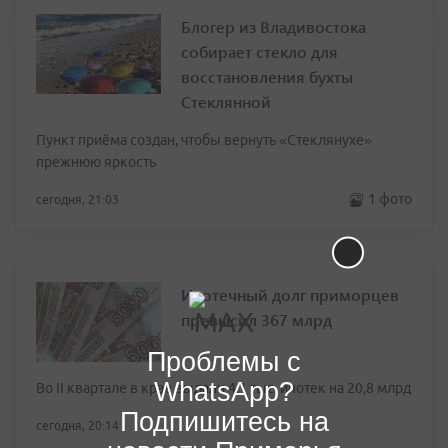
Блогер из Владивостока
собирает стекло для
восстановления бухты
Стеклянной
Пункт приёма создан, чтобы вернуть «Стеклянухе»
прежнюю яркость
1 фото
сегодня, 21:03
Ипотечный долг приморцев
превысил 367 млрд
Проблемы с
WhatsApp?
Во II квартале в крае выдали 4,1 тыс. ипотек на 20,8 млрд
Подпишитесь на
сегодня, 20:14