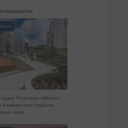
оторепортаж
0 фото
Сердце Патрокла» забилось:
о Владивостоке открыли
овый сквер