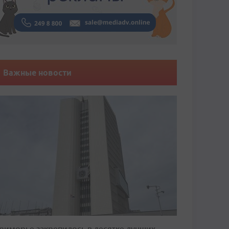
Важные новости
риморье закрепилось в десятке лучших