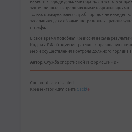
навести в городе должные порядок и чистоту упир
закрепленные за предприятиями и организациями т
только коммунальных служб порядок не наведешь. 
заседаниях дела об административных правонаруше
штрафа.
В свое время подобная комиссия весьма результати
Кодекса РФ об административных правонарушениях 
мер и осуществления контроля должного порядка в
Автор:
Служба оперативной информации «В»
Comments are disabled
Комментарии для сайта
Cackl
e