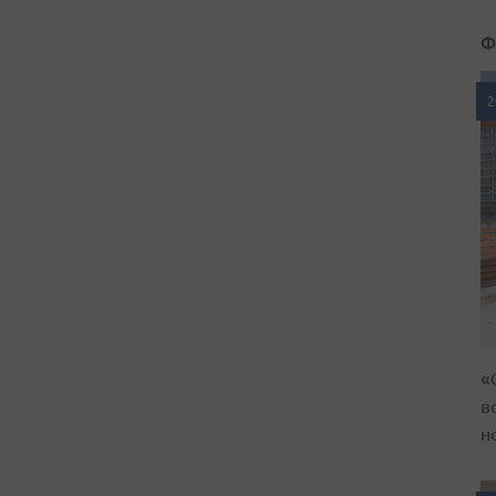
Ф
2
«
в
н