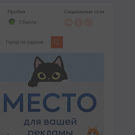
Пробки
Социальные сети
3 балла
Город на ладони