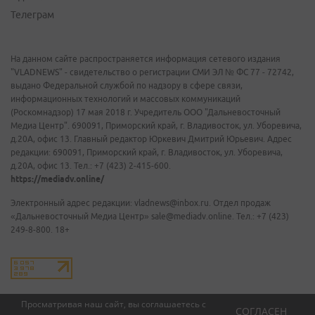
Телеграм
На данном сайте распространяется информация сетевого издания
"VLADNEWS" - свидетельство о регистрации СМИ ЭЛ № ФС 77 - 72742,
выдано Федеральной службой по надзору в сфере связи,
информационных технологий и массовых коммуникаций
(Роскомнадзор) 17 мая 2018 г. Учредитель ООО "Дальневосточный
Медиа Центр". 690091, Приморский край, г. Владивосток, ул. Уборевича,
д.20А, офис 13. Главный редактор Юркевич Дмитрий Юрьевич. Адрес
редакции: 690091, Приморский край, г. Владивосток, ул. Уборевича,
д.20А, офис 13. Тел.: +7 (423) 2-415-600.
https://mediadv.online/
Электронный адрес редакции: vladnews@inbox.ru. Отдел продаж
«Дальневосточный Медиа Центр» sale@mediadv.online. Тел.: +7 (423)
249-8-800. 18+
Просматривая наш сайт, вы соглашаетесь с
СОГЛАСЕН