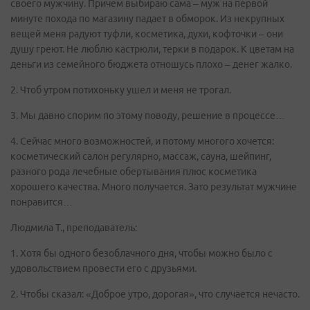
своего мужчину. Причем выбираю сама – муж на первой
минуте похода по магазину падает в обморок. Из некрупных
вещей меня радуют туфли, косметика, духи, кофточки – они
душу греют. Не люблю кастрюли, терки в подарок. К цветам на
деньги из семейного бюджета отношусь плохо – денег жалко.
2. Чтоб утром потихоньку ушел и меня не трогал.
3. Мы давно спорим по этому поводу, решение в процессе…
4. Сейчас много возможностей, и потому многого хочется:
косметический салон регулярно, массаж, сауна, шейпинг,
разного рода лечебные обертывания плюс косметика
хорошего качества. Много получается. Зато результат мужчине
понравится…
Людмила Т., преподаватель:
1. Хотя бы одного безоблачного дня, чтобы можно было с
удовольствием провести его с друзьями.
2. Чтобы сказал: «Доброе утро, дорогая», что случается нечасто.