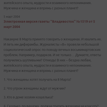
житейского опыта, мудрости и взаимного непонимания.
Мужчина и женщина и впрямь с разных планет?
5 март 2004
Электронная версия газеты "Владивосток" №1519 от 5
март 2004
Накануне 8 Марта принято говорить о женщинах. И хвалить их.
И петь им дифирамбы. Журналисты «В» провели небольшой
социологический опрос по поводу вечных восьмимартовских
проблем. Например, подарков. И не только… Думаете, ответы
получились шутливыми? Отнюдь! В них – бездна любви,
житейского опыта, мудрости и взаимного непонимания.
Мужчина и женщина и впрямь с разных планет?
1. Что женщины хотят получать на 8 Марта?
2. Что утром женщины ждут от мужчин?
3. Кто в доме хозяин кошелька?
4. Сколько, по-вашему, должна тратить женщина на красоту?