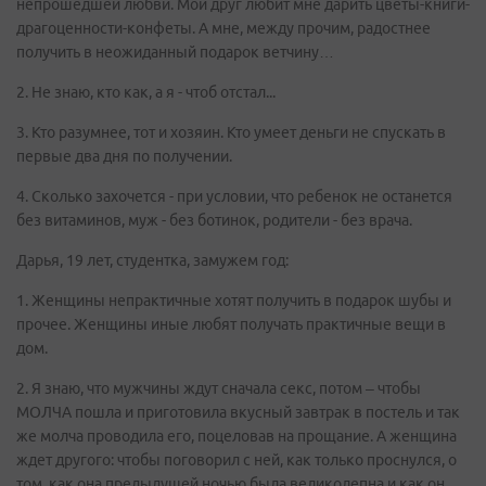
непрошедшей любви. Мой друг любит мне дарить цветы-книги-
драгоценности-конфеты. А мне, между прочим, радостнее
получить в неожиданный подарок ветчину…
2. Не знаю, кто как, а я - чтоб отстал...
3. Кто разумнее, тот и хозяин. Кто умеет деньги не спускать в
первые два дня по получении.
4. Сколько захочется - при условии, что ребенок не останется
без витаминов, муж - без ботинок, родители - без врача.
Дарья, 19 лет, студентка, замужем год:
1. Женщины непрактичные хотят получить в подарок шубы и
прочее. Женщины иные любят получать практичные вещи в
дом.
2. Я знаю, что мужчины ждут сначала секс, потом – чтобы
МОЛЧА пошла и приготовила вкусный завтрак в постель и так
же молча проводила его, поцеловав на прощание. А женщина
ждет другого: чтобы поговорил с ней, как только проснулся, о
том, как она предыдущей ночью была великолепна и как он