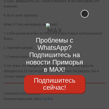
3. Она - домашнего, он - своего личного. И не смешивать эти
понятия.
4. Всю свою зарплату.
Илья, 27 лет, менеджер, не женат:
1. Себя целиком и без остатка. Ну и некоторые материальные
Проблемы с
блага.
WhatsApp?
2. Горячий завтрак.
Подпишитесь на
3. У меня кошелек один. И живу я один.
новости Приморья
4. Не знаю. Но говорят, что в городе нашенском красота
в MAX!
обходится в 12 тысяч рублей. Ежемесячно. Не уверен, что я
готов к таким затратам…
Подпишитесь
сейчас!
Comments are disabled
Комментарии для сайта
Cackl
e