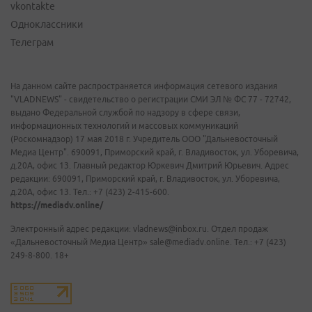
vkontakte
Одноклассники
Телеграм
На данном сайте распространяется информация сетевого издания
"VLADNEWS" - свидетельство о регистрации СМИ ЭЛ № ФС 77 - 72742,
выдано Федеральной службой по надзору в сфере связи,
информационных технологий и массовых коммуникаций
(Роскомнадзор) 17 мая 2018 г. Учредитель ООО "Дальневосточный
Медиа Центр". 690091, Приморский край, г. Владивосток, ул. Уборевича,
д.20А, офис 13. Главный редактор Юркевич Дмитрий Юрьевич. Адрес
редакции: 690091, Приморский край, г. Владивосток, ул. Уборевича,
д.20А, офис 13. Тел.: +7 (423) 2-415-600.
https://mediadv.online/
Электронный адрес редакции: vladnews@inbox.ru. Отдел продаж
«Дальневосточный Медиа Центр» sale@mediadv.online. Тел.: +7 (423)
249-8-800. 18+