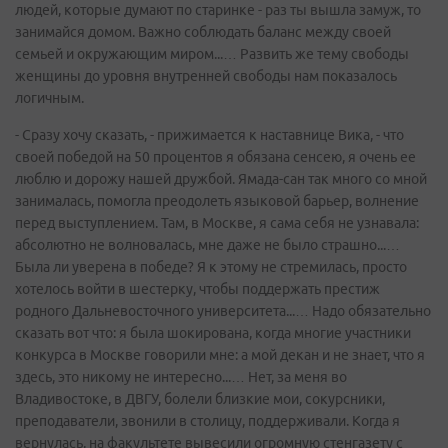
людей, которые думают по старинке - раз ты вышла замуж, то
занимайся домом. Важно соблюдать баланс между своей
семьей и окружающим миром...… Развить же тему свободы
женщины до уровня внутренней свободы нам показалось
логичным.
- Сразу хочу сказать, - прижимается к наставнице Вика, - что
своей победой на 50 процентов я обязана сенсею, я очень ее
люблю и дорожу нашей дружбой. Ямада-сан так много со мной
занималась, помогла преодолеть языковой барьер, волнение
перед выступлением. Там, в Москве, я сама себя не узнавала:
абсолютно не волновалась, мне даже не было страшно...…
Была ли уверена в победе? Я к этому не стремилась, просто
хотелось войти в шестерку, чтобы поддержать престиж
родного Дальневосточного университета...… Надо обязательно
сказать вот что: я была шокирована, когда многие участники
конкурса в Москве говорили мне: а мой декан и не знает, что я
здесь, это никому не интересно...… Нет, за меня во
Владивостоке, в ДВГУ, болели близкие мои, сокурсники,
преподаватели, звонили в столицу, поддерживали. Когда я
вернулась, на факультете вывесили огромную стенгазету с