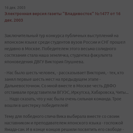
16 дек. 2003
Электронная версия газеты "Владивосток" №1477 от 16
дек. 2003
Заключительный тур конкурса публичных выступлений на
японском языке среди студентов вузов России и СНГ прошел
недавно в Москве. Победителем этого весьма солидного
состязания стала наша землячка, студентка факультета
японоведения ДВГУ Виктория Глушнева.
- Нас было шесть человек, - рассказывает Виктория, - тех, кто
занял первые шесть мест на предыдущем этапе -
Дальневосточном. Со мной вместе в Москве честь ДВФО
отстаивали представители ВГУЭС, Иркутска, Хабаровска, Читы...
… Надо сказать, что у нас была очень сильная команда. Трое
вошли в шестерку победителей!
Тему для победного спича Вика выбирала вместе со своим
наставником и преподавателем японского языка - госпожой
Ямада-сан. И в конце концов решили посвятить его свободе -