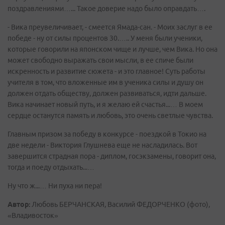
поздравлениями…... Такое доверие надо было оправдать….
- Вика преувеличивает, - смеется Ямада-сан. - Моих заслуг в ее
победе - ну от силы процентов 30.….. У меня были ученики,
которые говорили на японском чище и лучше, чем Вика. Но она
может свободно выражать свои мысли, в ее спиче были
искренность и развитие сюжета - и это главное! Суть работы
учителя в том, что вложенные им в ученика силы и душу он
должен отдать обществу, должен развиваться, идти дальше.
Вика начинает новый путь, и я желаю ей счастья...… В моем
сердце останутся память и любовь, это очень светлые чувства.
Главным призом за победу в конкурсе - поездкой в Токио на
две недели - Виктория Глушнева еще не насладилась. Вот
завершится страдная пора - диплом, госэкзамены, говорит она,
тогда и поеду отдыхать...…
Ну что ж...… Ни пуха ни пера!
Автор:
Любовь БЕРЧАНСКАЯ, Василий ФЕДОРЧЕНКО (фото),
«Владивосток»