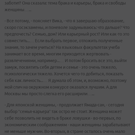
заботит? Она сказала: тема брака и карьеры, брака и свободы
женщины…...
- Все потому, - поясняет Вика, - что я завершаю образование,
скоро госэкзамены, и поневоле задумываюсь: что дальше? Что
предпочесть? Семью, дом? Или карьерный рост? Или как-то это
совместить...… Если выбрать первое, отложить полученные
знания, то зачем учиться? На языковых факультетах учеба
занимает все время, многим приходится жертвовать -
развлечениями, например...… И потом бросить все это, выйти
замуж, посвятить себя детям и семье - это очень тяжело,
психологически тяжело. Хочется чего-то добиться, показать
себя как личность...… Я думала об этом, и, возможно, поэтому
мой спич на окружном конкурсе оказался лучшим. А для
Москвы мы просто слегка его расширили…...
- Для японской женщины, - продолжает Ямада-сан, - сегодня
выбор “семья-карьера” так остро не стоит. Женщина может
себе позволить не видеть в браке ловушки - во-первых, по
экономическим соображениям - наши женщины зарабатывают
не меньше мужчин. Во-вторых, в стране осталось очень мало