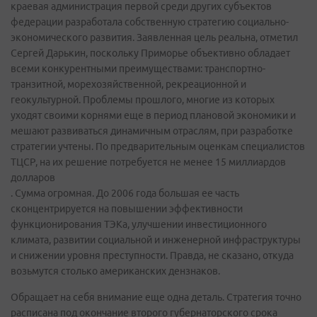
краевая администрация первой среди других субъектов
федерации разработала собственную стратегию социально-
экономического развития. Заявленная цель реальна, отметил
Сергей Дарькин, поскольку Приморье объективно обладает
всеми конкурентными преимуществами: транспортно-
транзитной, морехозяйственной, рекреационной и
геокультурной. Проблемы прошлого, многие из которых
уходят своими корнями еще в период плановой экономики и
мешают развиваться динамичным отраслям, при разработке
стратегии учтены. По предварительным оценкам специалистов
ТЦСР, на их решение потребуется не менее 15 миллиардов
долларов
. Сумма огромная. До 2006 года большая ее часть
сконцентрируется на повышении эффективности
функционирования ТЭКа, улучшении инвестиционного
климата, развитии социальной и инженерной инфраструктуры
и снижении уровня преступности. Правда, не сказано, откуда
возьмутся столько американских дензнаков.
Обращает на себя внимание еще одна деталь. Стратегия точно
расписана под окончание второго губернаторского срока