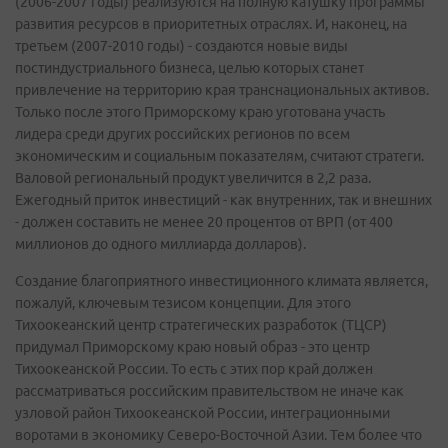
(2006-2007 годы) реализуются на полную катушку программы
развития ресурсов в приоритетных отраслях. И, наконец, на
третьем (2007-2010 годы) - создаются новые виды
постиндустриального бизнеса, целью которых станет
привлечение на территорию края транснациональных активов.
Только после этого Приморскому краю уготована участь
лидера среди других российских регионов по всем
экономическим и социальным показателям, считают стратеги.
Валовой региональный продукт увеличится в 2,2 раза.
Ежегодный приток инвестиций - как внутренних, так и внешних
- должен составить не менее 20 процентов от ВРП (от 400
миллионов до одного миллиарда долларов).
Создание благоприятного инвестиционного климата является,
пожалуй, ключевым тезисом концепции. Для этого
Тихоокеанский центр стратегических разработок (ТЦСР)
придумал Приморскому краю новый образ - это центр
Тихоокеанской России. То есть с этих пор край должен
рассматриваться российским правительством не иначе как
узловой район Тихоокеанской России, интеграционными
воротами в экономику Северо-Восточной Азии. Тем более что