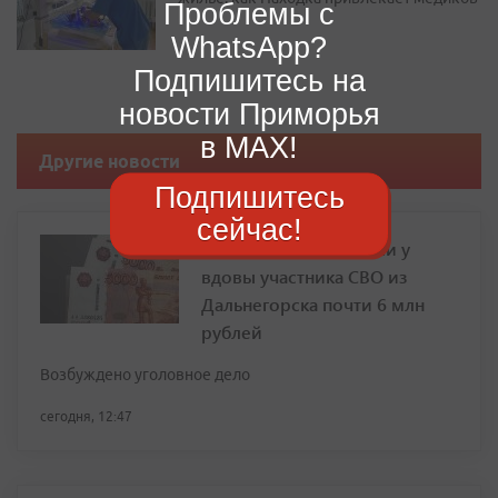
Проблемы с
WhatsApp?
Подпишитесь на
новости Приморья
в MAX!
Другие новости
Подпишитесь
сейчас!
Мошенники выманили у
вдовы участника СВО из
Дальнегорска почти 6 млн
рублей
Возбуждено уголовное дело
сегодня, 12:47