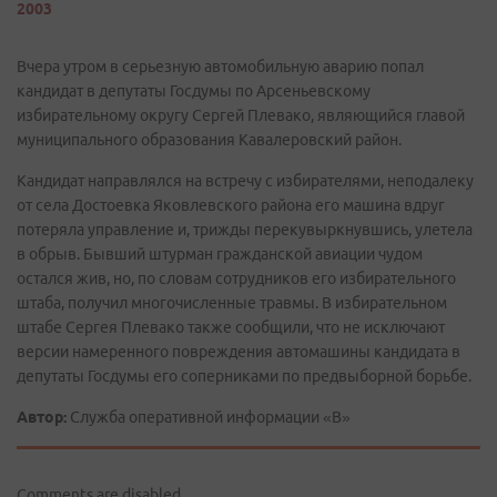
2003
Вчера утром в серьезную автомобильную аварию попал
кандидат в депутаты Госдумы по Арсеньевскому
избирательному округу Сергей Плевако, являющийся главой
муниципального образования Кавалеровский район.
Кандидат направлялся на встречу с избирателями, неподалеку
от села Достоевка Яковлевского района его машина вдруг
потеряла управление и, трижды перекувыркнувшись, улетела
в обрыв. Бывший штурман гражданской авиации чудом
остался жив, но, по словам сотрудников его избирательного
штаба, получил многочисленные травмы. В избирательном
штабе Сергея Плевако также сообщили, что не исключают
версии намеренного повреждения автомашины кандидата в
депутаты Госдумы его соперниками по предвыборной борьбе.
Автор:
Служба оперативной информации «В»
Comments are disabled