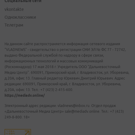
Социальные сети
vkontakte
Одноклассники
Телеграм
На данном сайте распространяется информация сетевого издания
"VLADNEWS" - свидетельство о регистрации СМИ ЭЛ № ФС 77 - 72742,
выдано Федеральной службой по надзору в сфере связи,
информационных технологий и массовых коммуникаций
(Роскомнадзор) 17 мая 2018 г. Учредитель ООО "Дальневосточный
Медиа Центр". 690091, Приморский край, г. Владивосток, ул. Уборевича,
д.20А, офис 13. Главный редактор Юркевич Дмитрий Юрьевич. Адрес
редакции: 690091, Приморский край, г. Владивосток, ул. Уборевича,
д.20А, офис 13. Тел.: +7 (423) 2-415-600.
https://mediadv.online/
Электронный адрес редакции: vladnews@inbox.ru. Отдел продаж
«Дальневосточный Медиа Центр» sale@mediadv.online. Тел.: +7 (423)
249-8-800. 18+