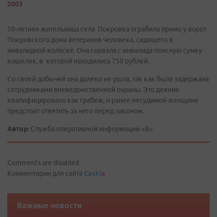
2003
50-летняя жительница села Покровка ограбила прямо у ворот
Покровского дома ветеранов человека, сидящего в
инвалидной коляске. Она сорвала с инвалида поясную сумку-
кошелек, в которой находились 750 рублей.
Со своей добычей она далеко не ушла, так как была задержана
сотрудниками вневедомственной охраны. Это деяние
квалифицировано как грабеж, и ранее несудимой женщине
предстоит ответить за него перед законом.
Автор:
Служба оперативной информации «В»
Comments are disabled
Комментарии для сайта
Cackl
e
Важные новости