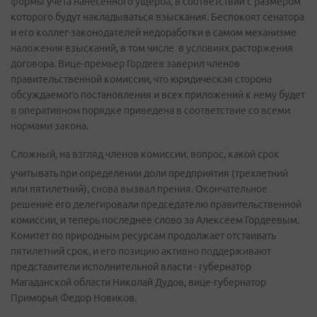
формы учета нанесенного ущерба, в соответствии с размером
которого будут накладываться взыскания. Беспокоят сенатора
и его коллег-законодателей недоработки в самом механизме
наложения взысканий, в том числе в условиях расторжения
договора. Вице-премьер Гордеев заверил членов
правительственной комиссии, что юридическая сторона
обсуждаемого постановления и всех приложений к нему будет
в оперативном порядке приведена в соответствие со всеми
нормами закона.
Сложный, на взгляд членов комиссии, вопрос, какой срок
учитывать при определении доли предприятия (трехлетний
или пятилетний), снова вызвал прения. Окончательное
решение его делегировали председателю правительственной
комиссии, и теперь последнее слово за Алексеем Гордеевым.
Комитет по природным ресурсам продолжает отстаивать
пятилетний срок, и его позицию активно поддерживают
представители исполнительной власти - губернатор
Магаданской области Николай Дудов, вице-губернатор
Приморья Федор Новиков.