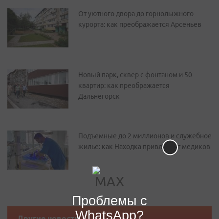
От уютного двора до горнолыжного
курорта: как преображается Арсеньев
Новый парк, сквер с фонтаном и 50
квартир: как преображается
Дальнегорск
Подъемные до 2 миллионов и служебное
жилье: как Находка привлекает медиков
Проблемы с
WhatsApp?
Другие новости