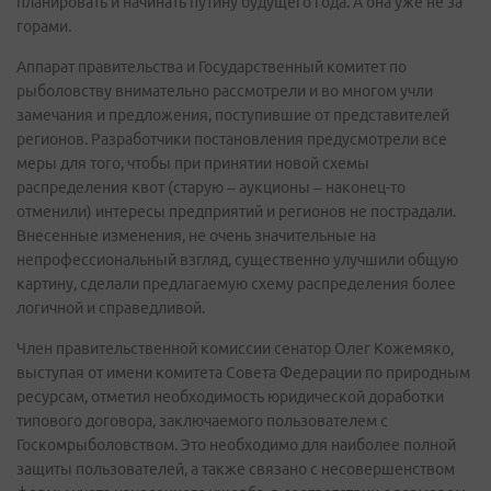
планировать и начинать путину будущего года. А она уже не за
горами.
Аппарат правительства и Государственный комитет по
рыболовству внимательно рассмотрели и во многом учли
замечания и предложения, поступившие от представителей
регионов. Разработчики постановления предусмотрели все
меры для того, чтобы при принятии новой схемы
распределения квот (старую – аукционы – наконец-то
отменили) интересы предприятий и регионов не пострадали.
Внесенные изменения, не очень значительные на
непрофессиональный взгляд, существенно улучшили общую
картину, сделали предлагаемую схему распределения более
логичной и справедливой.
Член правительственной комиссии сенатор Олег Кожемяко,
выступая от имени комитета Совета Федерации по природным
ресурсам, отметил необходимость юридической доработки
типового договора, заключаемого пользователем с
Госкомрыболовством. Это необходимо для наиболее полной
защиты пользователей, а также связано с несовершенством