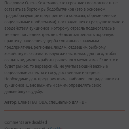
По словам Олега Кожемяко, этот срок дает возможность не
оставить за бортом рыбодобытчиков (это в основном
градообразующие предприятия и колхозы, обремененные
социальными проблемами), пострадавших от разрушительного
воздействия аукционов, которому отрасль подвергалась в
течение последних трех лет. Нельзя закреплять порочную
практику нанесения ущерба социально значимым
предприятиям, регионам, людям, отдавшим рыбному
хозяйству всю сознательную жизнь, только для того, чтобы
создать видимость работы рыночного механизма. Если это и
будет рынок, то варварский, не учитывающий важные
социальные аспекты и государственные интересы.
Необходимо дать предприятиям, наиболее пострадавшим от
аукционов, шанс выжить и самим определять свою
дальнейшую судьбу.
Автор:
Елена ПАНОВА, специально для «В»
Comments are disabled
Комментарии для сайта
Cackl
e