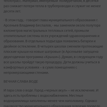
теплотрасс. Материал, именуемый полиуретаном, в десятки
раз снижает потери тепла в трубопроводах и служит не менее
десяти лет.
- В этом году, - говорит глава муниципального образования г.
Арсеньев Владимир Беспалов, - мы заменили около полутора
километров магистральных тепловых сетей, промыли
отопительные системы всех учреждений здравоохранения и
образования. В отдельных подъездах появились батареи и
двойное остекление. В четырех школах сменили протекающие
плоские крыши на новые шатровые (в Арсеньеве запущена
двухгодичная программа «Крыши»). Думаю, в следующем году
все школы пройдут такую процедуру. Дети должны учиться в
комфортных условиях – в сухих помещениях с
непромерзающими стенами.
ВЕЧНАЯ СЛАВА ВОДЕ
И пара слов о воде. Город «черных акул» – не исключение. И
здесь есть проблемы с водоснабжением. Местные
водохранилища заполнены менее чем наполовину. Однако
руководство муниципального образования вовремя провело