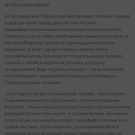
УГОЛЬ КАЛОРИЙНЫЙ
На Арсеньевской ТЭЦ, которая обеспечивает теплом и горячей
водой две трети города, дела обстоят неплохо.…
Заканчиваются ремонтные и монтажные плановые работы
(они велись за счет инвестиций администрации края и средств
местного бюджета). Четыре из одиннадцати котлов уже
запущены. В этом году на котельную завезен более
калорийный уголь. Это позволит сократить расход твердого
топлива, а значит, и затраты на поставку, разгрузку,
складирование. Ведь что уголь, что мазут – товар привозной,
его поставщики - предприятия Приморья и Красноярска.
Словом, разумная экономия...
- На сегодня у нас достаточный запас топлива, - рассказывает
глава муниципального образования г. Арсеньев Владимир
Беспалов. - Только жидкого (хорошего мазута средних и легких
фракций) 10 тысяч тонн, а угля - в три раза больше. Абсолютно
уверен в том, что к началу холодов город будет с теплом. Есть
график поставок, согласованный с департаментом ЖКХ и
топливных ресурсов администрации Приморского края. Он