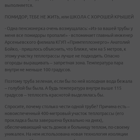
выполняется.
ПОМИДОР, ТЕБЕ НЕ ЖИТЬ, или ШКОЛА С ХОРОШЕЙ КРЫШЕЙ
- Одна пенсионерка очень возмущалась: «Из-за вашей трубы у
меня все помидоры пропали!» - вспоминает главный инженер
Арсеньевского филиала КГУП «Примтеплоэнерго» Анатолий
Бойко, - пришлось объяснить, что ближе, чем на 5 метров, к
этому участку теплотрассы лучше не подходить. Опасно
огороды выращивать – запретная зона. Температура пара
внутри не меньше 100 градусов.
Поэтому труба зеленая, если бы по ней холодная вода бежала
– голубой бы была. А будь температура внутри выше 115
градусов – теплосеть краснотой выделялась бы.
Спросите, почему столько чести одной трубе? Причина есть –
новоиспеченный 400-метровый участок теплотрассы (его
прокладка была завершена буквально на днях),
обеспечивающий часть домов и больницу теплом, по-своему
уникален. На нем использована новая технология изоляции