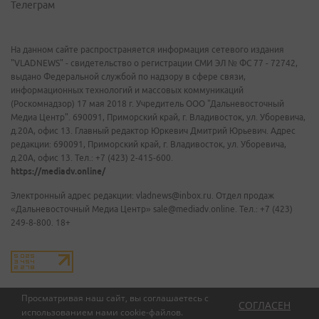
Телеграм
На данном сайте распространяется информация сетевого издания
"VLADNEWS" - свидетельство о регистрации СМИ ЭЛ № ФС 77 - 72742,
выдано Федеральной службой по надзору в сфере связи,
информационных технологий и массовых коммуникаций
(Роскомнадзор) 17 мая 2018 г. Учредитель ООО "Дальневосточный
Медиа Центр". 690091, Приморский край, г. Владивосток, ул. Уборевича,
д.20А, офис 13. Главный редактор Юркевич Дмитрий Юрьевич. Адрес
редакции: 690091, Приморский край, г. Владивосток, ул. Уборевича,
д.20А, офис 13. Тел.: +7 (423) 2-415-600.
https://mediadv.online/
Электронный адрес редакции: vladnews@inbox.ru. Отдел продаж
«Дальневосточный Медиа Центр» sale@mediadv.online. Тел.: +7 (423)
249-8-800. 18+
Просматривая наш сайт, вы соглашаетесь с
СОГЛАСЕН
использованием нами
cookie-файлов
.