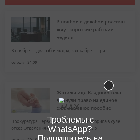
В ноябре и декабре россиян
ждут короткие рабочие
недели
В ноябре — два рабочих дня, в декабре — три
сегодня, 21:09
Жительнице Владивостока
вернули право на единое
ежемесячное пособие
Проблемы с
Прокуратура Первомайского района оспорила в суде
WhatsApp?
отказ Отделения Соцфонда по Приморью
Подпишитесь на
сегодня, 20:19