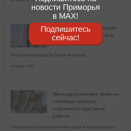
новости Приморья
в MAX!
Туристический налог принёс
Подпишитесь
Приморью почти 43 млн за
сейчас!
полгода
Поступления выросли более чем втрое
сегодня, 19:02
Минтруд разъяснил: право на
семейную выплату
сохраняется при смене
работы
Обратиться за выплатой можно даже в период поиска