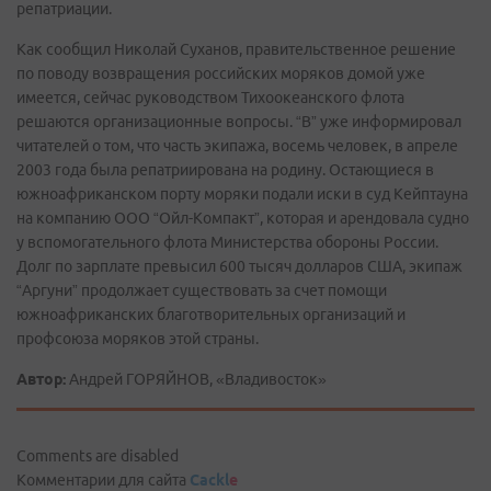
репатриации.
Как сообщил Николай Суханов, правительственное решение
по поводу возвращения российских моряков домой уже
имеется, сейчас руководством Тихоокеанского флота
решаются организационные вопросы. “В” уже информировал
читателей о том, что часть экипажа, восемь человек, в апреле
2003 года была репатриирована на родину. Остающиеся в
южноафриканском порту моряки подали иски в суд Кейптауна
на компанию ООО “Ойл-Компакт”, которая и арендовала судно
у вспомогательного флота Министерства обороны России.
Долг по зарплате превысил 600 тысяч долларов США, экипаж
“Аргуни” продолжает существовать за счет помощи
южноафриканских благотворительных организаций и
профсоюза моряков этой страны.
Автор:
Андрей ГОРЯЙНОВ, «Владивосток»
Comments are disabled
Комментарии для сайта
Cackl
e