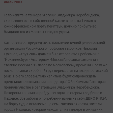
июль 2003
Тело капитана танкера “Аргунь” Владимира Перебендюка,
скончавшегося в собственной каюте в ночь на 1 июля в
южноафриканском порту Кейптаун, должно прибыть во
Владивосток из Москвы сегодня утром.
Как рассказал председатель Дальневосточной региональной
организации Российского профсоюза моряков Николай
Суханов, «груз-200» должен был отправиться рейсом 903
“Йоханнесбург - Амстердам -Москва”, посадка самолета в
столице России в 15 часов по московскому времени. Сразу же
после посадки скорбный груз переместят на владивостокский
рейс. По его словам, тело капитана будут сопровождать
представители компании-арендатора “Ойл-Компакт”, которая
приняла участие в репатриации Владимира Перебендюка.
Похороны капитана пройдут сегодня на старом кладбище в
Находке. Все заботы о погребении взяла на себя ДВРО РПСМ.
На борту судна остались еще семь членов экипажа, жители
города Находки, которые находятся на танкере в ожидании