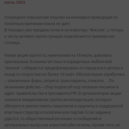
июль 2003
Очередное повышение пошлин на иномарки приморцам по
понятным причинам покоя не дает.
В Находке уже преданы огню и экскаватору “Жигули”, а теперь
к числу активно протестующих подключается приморская
столица.
Новая акция протеста, намеченная на 18 июля, довольно
оригинальна. Колонна честных и порядочных любителей
“японок” собирается продефилировать от городского центра и
назад со скоростью не более 10 км/ч. Обязательная атрибутика
– зажженные фары, лозунги, транспаранты, плакаты… По
окончании действа – сбор подписей под гневным письмом в
адрес правительства и президента РФ. В организаторах акции
значится инициативная группа автовладельцев, которые
обязуются умилостивить гаишников и заручиться поддержкой
властных структур и политических партий. Если задумка
удастся, то общественный резонанс и сообщения в
центральных выпусках новостей обеспечены. Кроме того, не