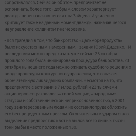
сопротивлялся. Сейчас он об этом предпочитает не
вспоминать, более того - добрым словом характеризует
дважды переназначавшегося г-на Зайцева. И усиленно
критикует также на данный момент дважды назначавшегося
на управление холдингом г-на Черевика.
- Вся трагедия в том, что банкротство «Дальморепродукта»
было искусственным, намеренным, - заявил Юрий Диденко. - И
последствия можно предсказать уже сейчас: 23 октября
прошлого года была инициирована процедура банкротства, 23
октября нынешнего года можно ожидать судебного решения о
вводе процедуры конкурсного управления, что означает
окончательную ликвидацию компании. Несмотря на то, что
предприятие с активами в 7 млрд. рублей и 23 тысячами
акционеров «страховалось» своей мощью, «народным»
статусом и собственнической неприкосновенностью, в 2001
году заинтересованным людям не составило труда обложить
его беспрецедентным прессом. Окончательным ударом стало
выделение предприятию квот на вылов всего лишь 5 тысяч
тонн рыбы вместо положенных 130.