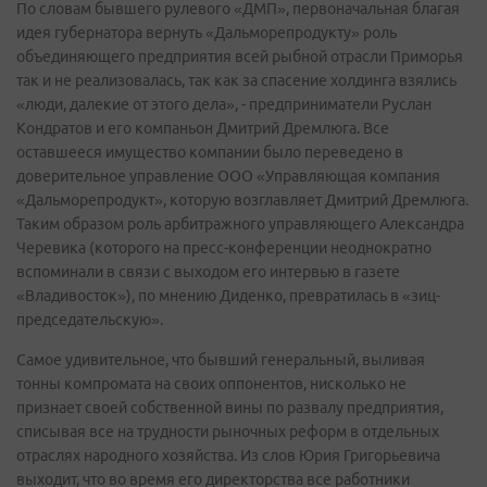
По словам бывшего рулевого «ДМП», первоначальная благая
идея губернатора вернуть «Дальморепродукту» роль
объединяющего предприятия всей рыбной отрасли Приморья
так и не реализовалась, так как за спасение холдинга взялись
«люди, далекие от этого дела», - предприниматели Руслан
Кондратов и его компаньон Дмитрий Дремлюга. Все
оставшееся имущество компании было переведено в
доверительное управление ООО «Управляющая компания
«Дальморепродукт», которую возглавляет Дмитрий Дремлюга.
Таким образом роль арбитражного управляющего Александра
Черевика (которого на пресс-конференции неоднократно
вспоминали в связи с выходом его интервью в газете
«Владивосток»), по мнению Диденко, превратилась в «зиц-
председательскую».
Самое удивительное, что бывший генеральный, выливая
тонны компромата на своих оппонентов, нисколько не
признает своей собственной вины по развалу предприятия,
списывая все на трудности рыночных реформ в отдельных
отраслях народного хозяйства. Из слов Юрия Григорьевича
выходит, что во время его директорства все работники