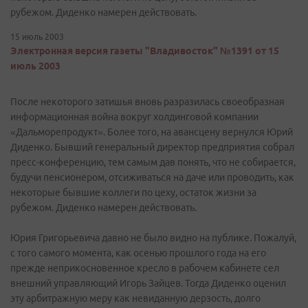
рубежом. Диденко намерен действовать.
15 июль 2003
Электронная версия газеты "Владивосток" №1391 от 15
июль 2003
После некоторого затишья вновь разразилась своеобразная
информационная война вокруг холдинговой компании
«Дальморепродукт». Более того, на авансцену вернулся Юрий
Диденко. Бывший генеральный директор предприятия собрал
пресс-конференцию, тем самым дав понять, что не собирается,
будучи пенсионером, отсиживаться на даче или проводить, как
некоторые бывшие коллеги по цеху, остаток жизни за
рубежом. Диденко намерен действовать.
Юрия Григорьевича давно не было видно на публике. Пожалуй,
с того самого момента, как осенью прошлого года на его
прежде неприкосновенное кресло в рабочем кабинете сел
внешний управляющий Игорь Зайцев. Тогда Диденко оценил
эту арбитражную меру как невиданную дерзость, долго