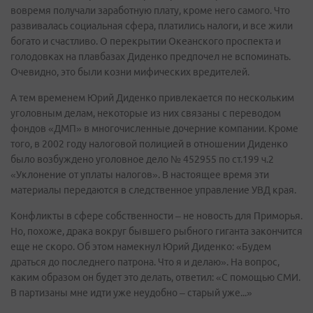
вовремя получали заработную плату, кроме него самого. Что
развивалась социальная сфера, платились налоги, и все жили
богато и счастливо. О перекрытии Океанского проспекта и
голодовках на плавбазах Диденко предпочел не вспоминать.
Очевидно, это были козни мифических вредителей.
А тем временем Юрий Диденко привлекается по нескольким
уголовным делам, некоторые из них связаны с переводом
фондов «ДМП» в многочисленные дочерние компании. Кроме
того, в 2002 году налоговой полицией в отношении Диденко
было возбуждено уголовное дело № 452955 по ст.199 ч.2
«Уклонение от уплаты налогов». В настоящее время эти
материалы передаются в следственное управление УВД края.
Конфликты в сфере собственности – не новость для Приморья.
Но, похоже, драка вокруг бывшего рыбного гиганта закончится
еще не скоро. Об этом намекнул Юрий Диденко: «Будем
драться до последнего патрона. Что я и делаю». На вопрос,
каким образом он будет это делать, ответил: «С помощью СМИ.
В партизаны мне идти уже неудобно – старый уже...»