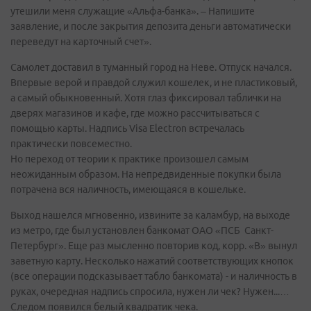
утешили меня служащие «Альфа-банка». – Напишите
заявление, и после закрытия депозита деньги автоматически
переведут на карточный счет».
Самолет доставил в туманный город на Неве. Отпуск начался.
Впервые верой и правдой служил кошелек, и не пластиковый,
а самый обыкновенный. Хотя глаз фиксировал таблички на
дверях магазинов и кафе, где можно рассчитываться с
помощью карты. Надпись Visa Electron встречалась
практически повсеместно.
Но переход от теории к практике произошел самым
неожиданным образом. На непредвиденные покупки была
потрачена вся наличность, имеющаяся в кошельке.
Выход нашелся мгновенно, извините за каламбур, на выходе
из метро, где был установлен банкомат ОАО «ПСБ Санкт-
Петербург». Еще раз мысленно повторив код, корр. «В» вынул
заветную карту. Несколько нажатий соответствующих кнопок
(все операции подсказывает табло банкомата) - и наличность в
руках, очередная надпись спросила, нужен ли чек? Нужен...…
Следом появился белый квадратик чека.