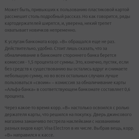
Может быть, привыкших к пользованию пластиковой картой
рассмешит столь подробный рассказ. Но как говорится, ряды
картодержателей ширятся, и, уверена, некий трепет
охватывает новичков непременно.
К услугам банкомата корр. «В» обращался еще не раз.
Действительно, удобно. Стоит лишь сказать, что за
обналичивание в банкомате стороннего банка берется
комиссия - 1,5 процента от суммы. Это, конечно, пустяк, если
без средств к существованию вы остались вдруг и снимаете
небольшую сумму, но во всех остальных случаях лучше
пользоваться «своим» – комиссия за обналичивание карты
«Альфа-банка» в соответствующем банкомате составляет 0,6
процента.
Через какое-то время корр. «В» настолько освоился с ролью
держателя карты, что решился на покупку. Дверь джинсового
магазина заманчиво пестрела наклейками с названиями
разных видов карт. Visa Electron в их числе. Выбрав вещь, корр.
«В» направился к кассе.