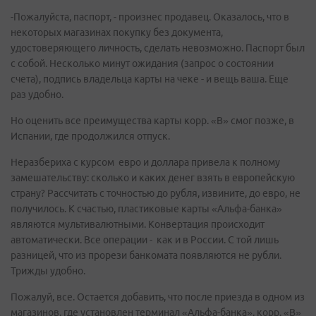
-Пожалуйста, паспорт, - произнес продавец. Оказалось, что в
некоторых магазинах покупку без документа,
удостоверяющего личность, сделать невозможно. Паспорт был
с собой. Несколько минут ожидания (запрос о состоянии
счета), подпись владельца карты на чеке - и вещь ваша. Еще
раз удобно.
Но оценить все преимущества карты корр. «В» смог позже, в
Испании, где продолжился отпуск.
Неразбериха с курсом евро и доллара привела к полному
замешательству: сколько и каких денег взять в европейскую
страну? Рассчитать с точностью до рубля, извините, до евро, не
получилось. К счастью, пластиковые карты «Альфа-банка»
являются мультивалютными. Конвертация происходит
автоматически. Все операции - как и в России. С той лишь
разницей, что из прорези банкомата появляются не рубли.
Трижды удобно.
Пожалуй, все. Остается добавить, что после приезда в одном из
магазинов, где установлен терминал «Альфа-банка», корр. «В»