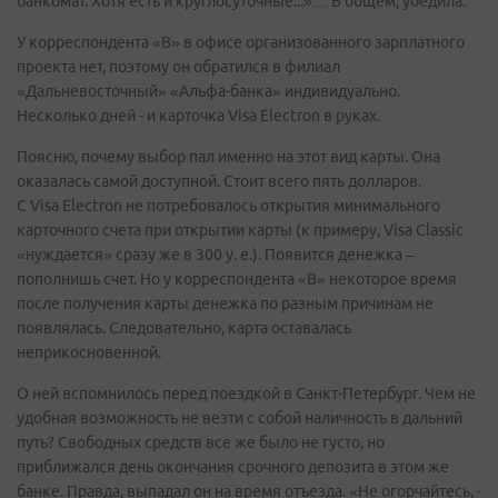
банкомат. Хотя есть и круглосуточные...»… В общем, убедила.
У корреспондента «В» в офисе организованного зарплатного
проекта нет, поэтому он обратился в филиал
«Дальневосточный» «Альфа-банка» индивидуально.
Несколько дней - и карточка Visa Electron в руках.
Поясню, почему выбор пал именно на этот вид карты. Она
оказалась самой доступной. Стоит всего пять долларов.
С Visa Electron не потребовалось открытия минимального
карточного счета при открытии карты (к примеру, Visa Classic
«нуждается» сразу же в 300 у. е.). Появится денежка –
пополнишь счет. Но у корреспондента «В» некоторое время
после получения карты денежка по разным причинам не
появлялась. Следовательно, карта оставалась
неприкосновенной.
О ней вспомнилось перед поездкой в Санкт-Петербург. Чем не
удобная возможность не везти с собой наличность в дальний
путь? Свободных средств все же было не густо, но
приближался день окончания срочного депозита в этом же
банке. Правда, выпадал он на время отъезда. «Не огорчайтесь, -