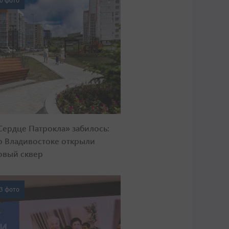
0 фото
Сердце Патрокла» забилось:
о Владивостоке открыли
овый сквер
3 фото