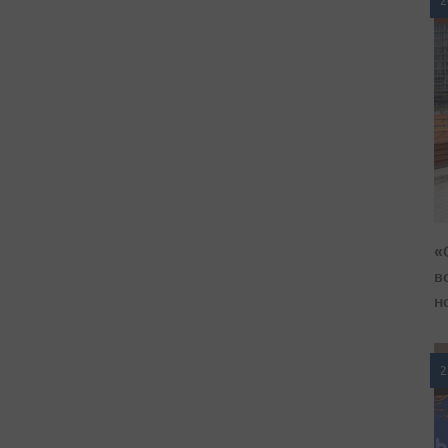
2
«
в
н
2