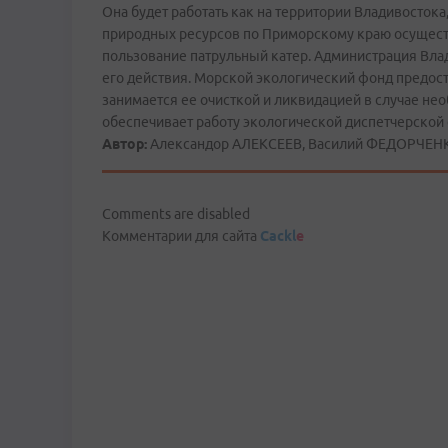
Она будет работать как на территории Владивостока,
природных ресурсов по Приморскому краю осущест
пользование патрульный катер. Администрация Вла
его действия. Морской экологический фонд предост
занимается ее очисткой и ликвидацией в случае не
обеспечивает работу экологической диспетчерской
Автор:
Александор АЛЕКСЕЕВ, Василий ФЕДОРЧЕНКО
Comments are disabled
Комментарии для сайта
Cackl
e