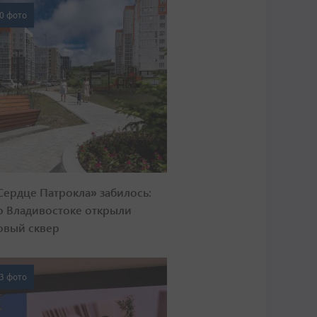
0 фото
Сердце Патрокла» забилось:
о Владивостоке открыли
овый сквер
3 фото