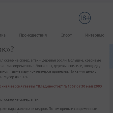
ика
Происшествия
Спорт
Интервью
ок»?
был сквер не сквер, а так – деревья росли. Большие, красивые
м пришли современные Лопахины, деревья спилили, площадку
ынок – даже пару контейнеров привезли. Но как-то дело у
ь. Мусор да пыль.
онная версия газеты "Владивосток" №1367 от 30 май 2003
ыл сквер не сквер, а так
, даже пара маленьких кедров. Потом пришли современные