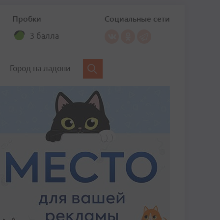
Пробки
Социальные сети
3 балла
Город на ладони