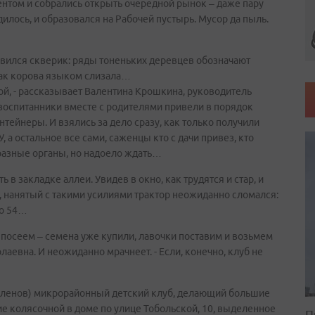
ентом и собрались открыть очередной рынок – даже пару
дилось, и образовался на Рабочей пустырь. Мусор да пыль.
оявился скверик: ряды тоненьких деревцев обозначают
как корова языком слизала…
ой, - рассказывает Валентина Крошкина, руководитель
 воспитанники вместе с родителями привели в порядок
нтейнеры. И взялись за дело сразу, как только получили
а остальное все сами, саженцы кто с дачи привез, кто
 разные органы, но надоело ждать…
 в закладке аллеи. Увидев в окно, как трудятся и стар, и
 нанятый с такими усилиями трактор неожиданно сломался:
ко 54…
у посеем – семена уже купили, лавочки поставим и возьмем
аевна. И неожиданно мрачнеет. - Если, конечно, клуб не
7 членов) микрорайонный детский клуб, делающий большие
ие колясочной в доме по улице Тобольской, 10, выделенное
П