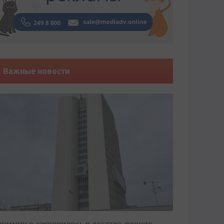
Важные новости
риморье закрепилось в десятке лучших