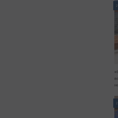
2
«
в
н
2