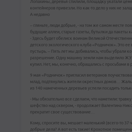
Лопахины, деревья спилили, площадку укатали цем
контейнеров привезли. Но как-то дело у них не зала
А недавно
– гляньте, люди добрые, - на том же самом месте п
будущие аллеи, старые газеты, бутылки да пакеты 
- Здесь будет обелиск воинам Великой Отечественн
детского экологического клуба «Родничок». Это ее
пустырь. – Пять лет мы добивались, чтобы убрали ко
разрешение. Одну машину земли нам выделило ЖЭУ, 
купил. Нет, мы, конечно, обращались с просьбами в
9 мая «Родничок» пригласил ветеранов поучаствовать
млад, подтянулись жители окрестных домов… Жаль,
из 140 намеченных деревьев успели посадить толь
- Мы обязательно все сделаем, что наметили: травк
шефство над сквером, - продолжает Валентина Никол
прекратит свое существование…
Кому, спросите вы, мешает маленький (всего-то 3
добрые дела? А вот есть такие! Крохотное помещен