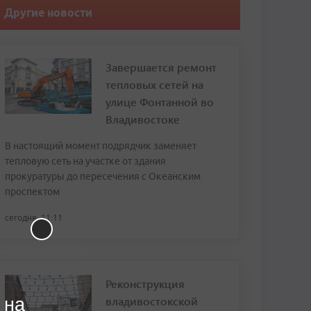
Другие новости
Завершается ремонт
тепловых сетей на
улице Фонтанной во
Владивостоке
В настоящий момент подрядчик заменяет
тепловую сеть на участке от здания
прокуратуры до пересечения с Океанским
проспектом
сегодня, 11:11
Реконструкция
владивостокской
 на