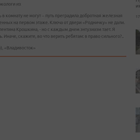
экологи из
и
ь в комнату не могут – путь преградила добротная железная
17
енных на первом этаже. Ключа от двери «Родничку» не дали.
лентина Крошкина, - но с каждым днем энтузиазм тает. Я
. Иначе, скажите, во что верить ребятам: в право сильного?..
, «Владивосток»