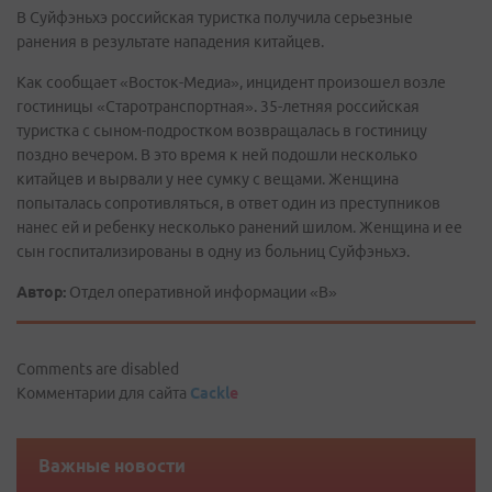
В Суйфэньхэ российская туристка получила серьезные
ранения в результате нападения китайцев.
Как сообщает «Восток-Медиа», инцидент произошел возле
гостиницы «Старотранспортная». 35-летняя российская
туристка с сыном-подростком возвращалась в гостиницу
поздно вечером. В это время к ней подошли несколько
китайцев и вырвали у нее сумку с вещами. Женщина
попыталась сопротивляться, в ответ один из преступников
нанес ей и ребенку несколько ранений шилом. Женщина и ее
сын госпитализированы в одну из больниц Суйфэньхэ.
Автор:
Отдел оперативной информации «В»
Comments are disabled
Комментарии для сайта
Cackl
e
Важные новости