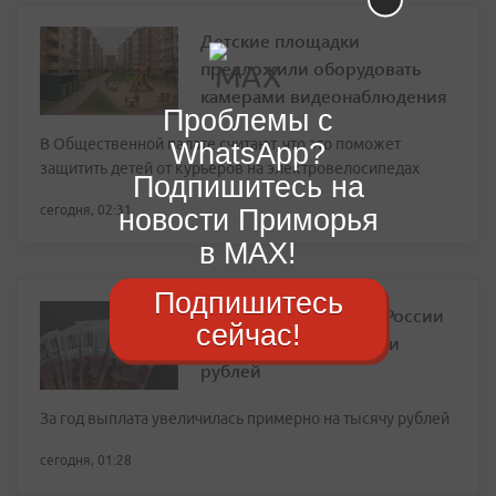
Детские площадки
предложили оборудовать
камерами видеонаблюдения
Проблемы с
В Общественной палате считают, что это поможет
WhatsApp?
защитить детей от курьеров на электровелосипедах
Подпишитесь на
сегодня, 02:31
новости Приморья
в MAX!
Подпишитесь
Социальная пенсия в России
сейчас!
выросла до 16,6 тысячи
рублей
За год выплата увеличилась примерно на тысячу рублей
сегодня, 01:28