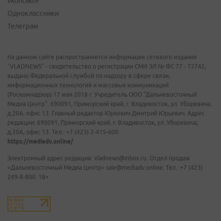
vkontakte
Одноклассники
Телеграм
На данном сайте распространяется информация сетевого издания
"VLADNEWS" - свидетельство о регистрации СМИ ЭЛ № ФС 77 - 72742,
выдано Федеральной службой по надзору в сфере связи,
информационных технологий и массовых коммуникаций
(Роскомнадзор) 17 мая 2018 г. Учредитель ООО "Дальневосточный
Медиа Центр". 690091, Приморский край, г. Владивосток, ул. Уборевича,
д.20А, офис 13. Главный редактор Юркевич Дмитрий Юрьевич. Адрес
редакции: 690091, Приморский край, г. Владивосток, ул. Уборевича,
д.20А, офис 13. Тел.: +7 (423) 2-415-600.
https://mediadv.online/
Электронный адрес редакции: vladnews@inbox.ru. Отдел продаж
«Дальневосточный Медиа Центр» sale@mediadv.online. Тел.: +7 (423)
249-8-800. 18+