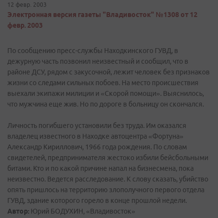
12 февр. 2003
Электронная версия газеты "Владивосток" №1308 от 12
февр. 2003
По сообщению пресс-службы Находкинского ГУВД, в
дежурную часть позвонил неизвестный и сообщил, что в
районе ДСУ, рядом с закусочной, лежит человек без признаков
жизни со следами сильных побоев. На место происшествия
выехали экипажи милиции и «Скорой помощи». Выяснилось,
что мужчина еще жив. Но по дороге в больницу он скончался.
Личность погибшего установили без труда. Им оказался
владелец известного в Находке автоцентра «Фортуна»
Александр Кириллович, 1966 года рождения. По словам
свидетелей, предпринимателя жестоко избили бейсбольными
битами. Кто и по какой причине напал на бизнесмена, пока
неизвестно. Ведется расследование. К слову сказать, убийство
опять пришлось на территорию злополучного первого отдела
ГУВД, здание которого горело в конце прошлой недели.
Автор:
Юрий БОДУХИН, «Владивосток»