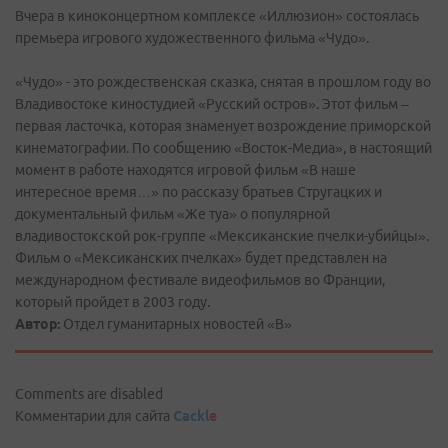
Вчера в киноконцертном комплексе «Иллюзион» состоялась
премьера игрового художественного фильма «Чудо».
«Чудо» - это рождественская сказка, снятая в прошлом году во
Владивостоке киностудией «Русский остров». Этот фильм –
первая ласточка, которая знаменует возрождение приморской
кинематографии. По сообщению «Восток-Медиа», в настоящий
момент в работе находятся игровой фильм «В наше
интересное время…» по рассказу братьев Стругацких и
документальный фильм «Же туа» о популярной
владивостокской рок-группе «Мексиканские пчелки-убийцы».
Фильм о «Мексиканских пчелках» будет представлен на
международном фестивале видеофильмов во Франции,
который пройдет в 2003 году.
Автор:
Отдел гуманитарных новостей «В»
Comments are disabled
Комментарии для сайта
Cackl
e