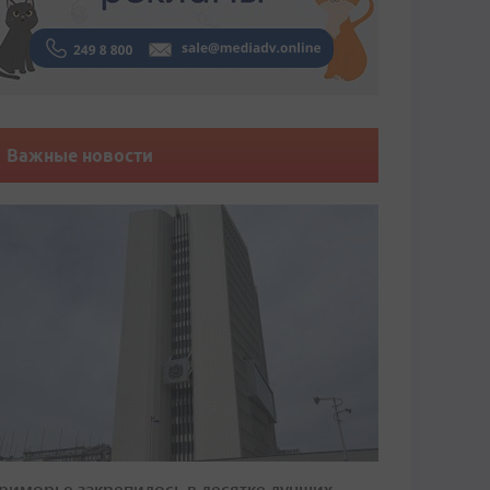
Важные новости
риморье закрепилось в десятке лучших