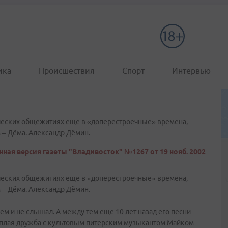
ика
Происшествия
Спорт
Интервью
енческих общежитиях еще в «доперестроечные» времена,
м – Дёма. Александр Дёмин.
ная версия газеты "Владивосток" №1267 от 19 нояб. 2002
енческих общежитиях еще в «доперестроечные» времена,
м – Дёма. Александр Дёмин.
нем и не слышал. А между тем еще 10 лет назад его песни
теплая дружба с культовым питерским музыкантом Майком