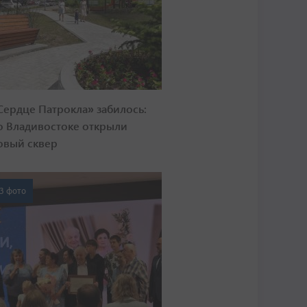
Сердце Патрокла» забилось:
о Владивостоке открыли
овый сквер
3 фото