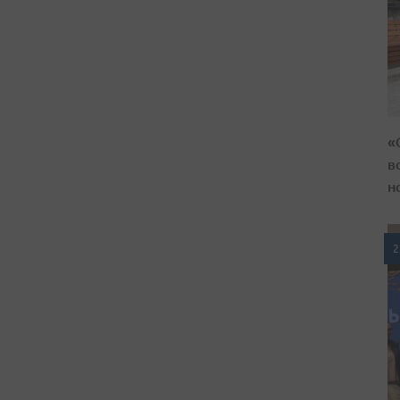
«
в
н
2