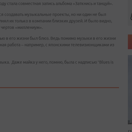
оду стала совместная запись альбома «Заткнись и танцуй».
лся создавать музыкальные проекты, но ни один не был
лнял их только в компании близких друзей. И было видно,
т чертов «миллениум».
тью в его жизни был блюз. Ведь помимо музыки в его жизни
сная работа – например, с японскими телевизионщиками из
ыка. Даже майка у него, помню, была с надписью “Blues is
П