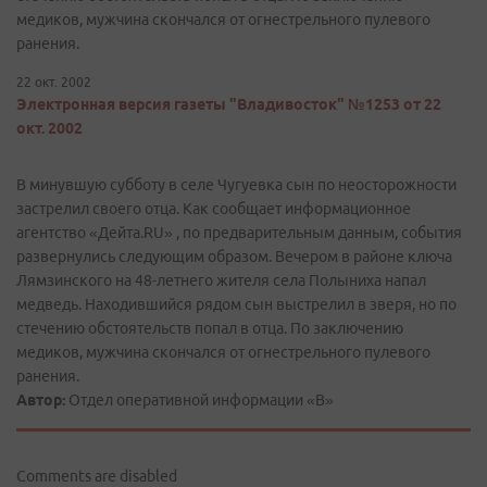
медиков, мужчина скончался от огнестрельного пулевого
ранения.
22 окт. 2002
Электронная версия газеты "Владивосток" №1253 от 22
окт. 2002
В минувшую субботу в селе Чугуевка сын по неосторожности
застрелил своего отца. Как сообщает информационное
агентство «Дейта.RU» , по предварительным данным, события
развернулись следующим образом. Вечером в районе ключа
Лямзинского на 48-летнего жителя села Полыниха напал
медведь. Находившийся рядом сын выстрелил в зверя, но по
стечению обстоятельств попал в отца. По заключению
медиков, мужчина скончался от огнестрельного пулевого
ранения.
Автор:
Отдел оперативной информации «В»
Comments are disabled