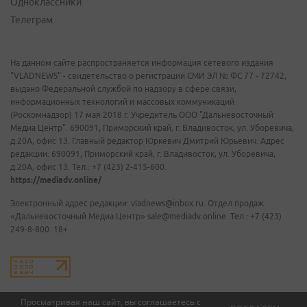
Одноклассники
Телеграм
На данном сайте распространяется информация сетевого издания
"VLADNEWS" - свидетельство о регистрации СМИ ЭЛ № ФС 77 - 72742,
выдано Федеральной службой по надзору в сфере связи,
информационных технологий и массовых коммуникаций
(Роскомнадзор) 17 мая 2018 г. Учредитель ООО "Дальневосточный
Медиа Центр". 690091, Приморский край, г. Владивосток, ул. Уборевича,
д.20А, офис 13. Главный редактор Юркевич Дмитрий Юрьевич. Адрес
редакции: 690091, Приморский край, г. Владивосток, ул. Уборевича,
д.20А, офис 13. Тел.: +7 (423) 2-415-600.
https://mediadv.online/
Электронный адрес редакции: vladnews@inbox.ru. Отдел продаж
«Дальневосточный Медиа Центр» sale@mediadv.online. Тел.: +7 (423)
249-8-800. 18+
Просматривая наш сайт, вы соглашаетесь с