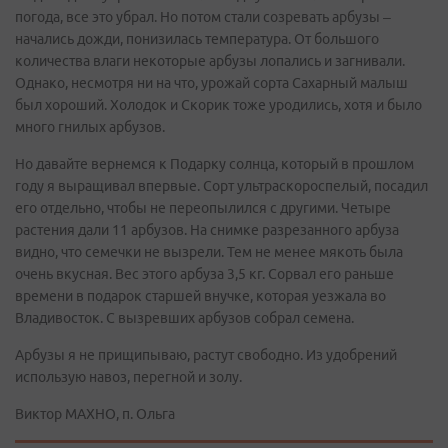
погода, все это убрал. Но потом стали созревать арбузы –
начались дожди, понизилась температура. От большого
количества влаги некоторые арбузы лопались и загнивали.
Однако, несмотря ни на что, урожай сорта Сахарный малыш
был хороший. Холодок и Скорик тоже уродились, хотя и было
много гнилых арбузов.
Но давайте вернемся к Подарку солнца, который в прошлом
году я выращивал впервые. Сорт ультраскороспелый, посадил
его отдельно, чтобы не переопылился с другими. Четыре
растения дали 11 арбузов. На снимке разрезанного арбуза
видно, что семечки не вызрели. Тем не менее мякоть была
очень вкусная. Вес этого арбуза 3,5 кг. Сорвал его раньше
времени в подарок старшей внучке, которая уезжала во
Владивосток. С вызревших арбузов собрал семена.
Арбузы я не прищипываю, растут свободно. Из удобрений
использую навоз, перегной и золу.
Виктор МАХНО, п. Ольга