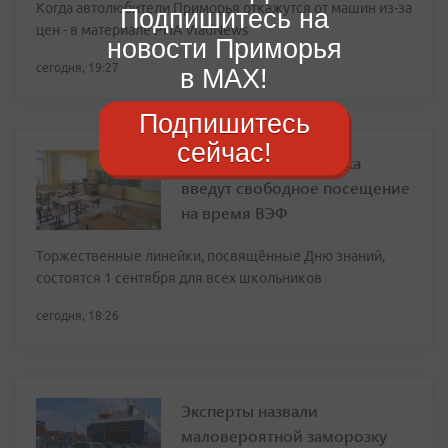
Когда автолюбители Приморья откажутся от машин из-за
Подпишитесь на
цен - в материале РИА VladNews
новости Приморья
сегодня, 19:27
в MAX!
Подпишитесь
сейчас!
В школах Владивостока
введут свободное посещение
на время ВЭФ
Торжественные линейки, посвящённые Дню знаний,
состоятся 1 сентября для всех школьников
сегодня, 18:26
Эксперты назвали
маловероятной заморозку