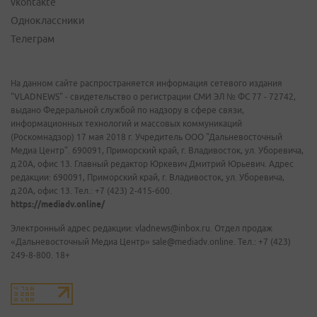
vkontakte
Одноклассники
Телеграм
На данном сайте распространяется информация сетевого издания
"VLADNEWS" - свидетельство о регистрации СМИ ЭЛ № ФС 77 - 72742,
выдано Федеральной службой по надзору в сфере связи,
информационных технологий и массовых коммуникаций
(Роскомнадзор) 17 мая 2018 г. Учредитель ООО "Дальневосточный
Медиа Центр". 690091, Приморский край, г. Владивосток, ул. Уборевича,
д.20А, офис 13. Главный редактор Юркевич Дмитрий Юрьевич. Адрес
редакции: 690091, Приморский край, г. Владивосток, ул. Уборевича,
д.20А, офис 13. Тел.: +7 (423) 2-415-600.
https://mediadv.online/
Электронный адрес редакции: vladnews@inbox.ru. Отдел продаж
«Дальневосточный Медиа Центр» sale@mediadv.online. Тел.: +7 (423)
249-8-800. 18+