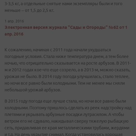
3-3,5 кг, а отдельные снятые нами экземпляры были и того
меньше – от 1,5 до 2,5 кг.
1 апр. 2016
Электронная версия журнала "Сады и Огороды" №62 от 1
апр. 2016
К сожалению, начиная с 2011 года начали ухудшаться
погодные условия. Стала ниже температура днем, а тем более
ночью, что отрицательно сказывается на росте арбузов. В 2011-
м и 2012 годах кое-что еще созрело, а в 2013-м, можно сказать,
урожая не было. В 2014 году погода улучшилась, стало теплее,
но ночи все равно были холодными. Тем не менее мы сняли
небольшой урожай арбузов.
В 2015 году погода еще лучше стала, но ночи все равно были
холодными. Поэтому пришлось сделать из реек надстройку над
плетями и укрывать арбузные посадки лутрасилом. А чтобы
ветром его не сдувало, накидывал сверху тяжелую рыбацкую
сеть, придавливая ее края металлическими трубами, жердями
и т.д. На день укрытие снимал. Когда установилась хорошая