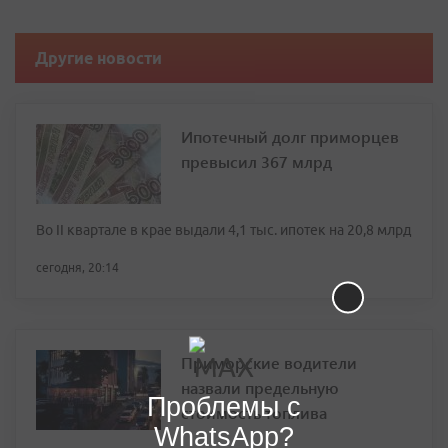
Другие новости
Ипотечный долг приморцев
превысил 367 млрд
Во II квартале в крае выдали 4,1 тыс. ипотек на 20,8 млрд
сегодня, 20:14
Приморские водители
назвали предельную
Проблемы с
стоимость топлива
WhatsApp?