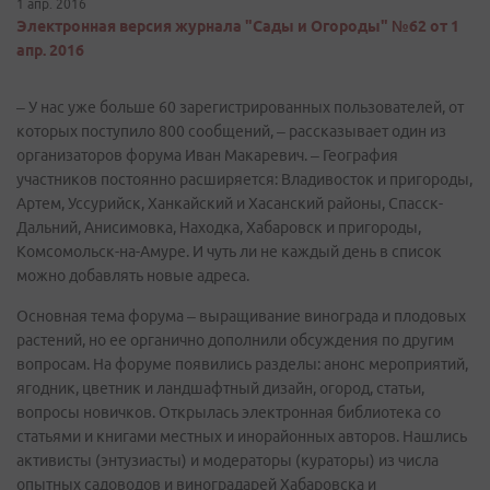
1 апр. 2016
Электронная версия журнала "Сады и Огороды" №62 от 1
апр. 2016
– У нас уже больше 60 зарегистрированных пользователей, от
которых поступило 800 сообщений, – рассказывает один из
организаторов форума Иван Макаревич. – География
участников постоянно расширяется: Владивосток и пригороды,
Артем, Уссурийск, Ханкайский и Хасанский районы, Спасск-
Дальний, Анисимовка, Находка, Хабаровск и пригороды,
Комсомольск-на-Амуре. И чуть ли не каждый день в список
можно добавлять новые адреса.
Основная тема форума – выращивание винограда и плодовых
растений, но ее органично дополнили обсуждения по другим
вопросам. На форуме появились разделы: анонс мероприятий,
ягодник, цветник и ландшафтный дизайн, огород, статьи,
вопросы новичков. Открылась электронная библиотека со
статьями и книгами местных и инорайонных авторов. Нашлись
активисты (энтузиасты) и модераторы (кураторы) из числа
опытных садоводов и виноградарей Хабаровска и