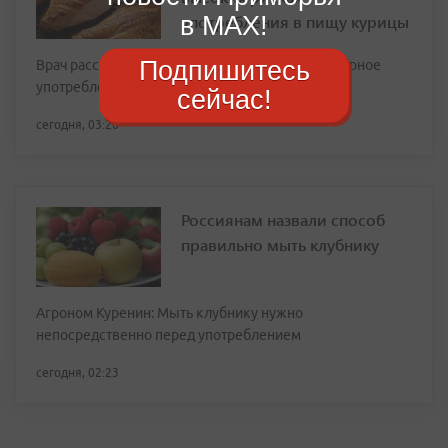
в MAX!
употребления в пищу курицы
Подпишитесь
Врач рассказала, чем может обернуться чрезмерное
употребление курицы
сейчас!
сегодня, 03:26
Россиянам назвали способ
правильно мыть клубнику
Агроном Куренин: Мыть клубнику нужно
непосредственно перед употреблением
сегодня, 02:23