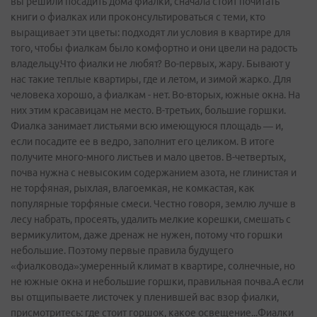
вы решили посадить дома фиалки, сначала стоит почитать
книги о фиалках или проконсультироваться с теми, кто
выращивает эти цветы: подходят ли условия в квартире для
того, чтобы фиалкам было комфортно и они цвели на радость
владельцу.Что фиалки не любят? Во-первых, жару. Бывают у
нас такие теплые квартиры, где и летом, и зимой жарко. Для
человека хорошо, а фиалкам - нет. Во-вторых, южные окна. На
них этим красавицам не место. В-третьих, большие горшки.
Фиалка занимает листьями всю имеющуюся площадь — и,
если посадите ее в ведро, заполнит его целиком. В итоге
получите много-много листьев и мало цветов. В-четвертых,
почва нужна с невысоким содержанием азота, не глинистая и
не торфяная, рыхлая, влагоемкая, не комкастая, как
популярные торфяные смеси. Честно говоря, землю лучше в
лесу набрать, просеять, удалить мелкие корешки, смешать с
вермикулитом, даже дренаж не нужен, потому что горшки
небольшие. Поэтому первые правила будущего
«фиалковода»:умеренный климат в квартире, солнечные, но
не южные окна и небольшие горшки, правильная почва.А если
вы отщипываете листочек у пленившей вас взор фиалки,
присмотритесь: где стоит горшок, какое освещение...Фиалки