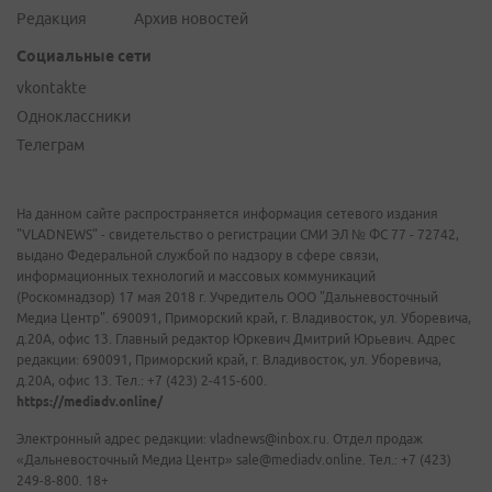
Редакция
Архив новостей
Социальные сети
vkontakte
Одноклассники
Телеграм
На данном сайте распространяется информация сетевого издания
"VLADNEWS" - свидетельство о регистрации СМИ ЭЛ № ФС 77 - 72742,
выдано Федеральной службой по надзору в сфере связи,
информационных технологий и массовых коммуникаций
(Роскомнадзор) 17 мая 2018 г. Учредитель ООО "Дальневосточный
Медиа Центр". 690091, Приморский край, г. Владивосток, ул. Уборевича,
д.20А, офис 13. Главный редактор Юркевич Дмитрий Юрьевич. Адрес
редакции: 690091, Приморский край, г. Владивосток, ул. Уборевича,
д.20А, офис 13. Тел.: +7 (423) 2-415-600.
https://mediadv.online/
Электронный адрес редакции: vladnews@inbox.ru. Отдел продаж
«Дальневосточный Медиа Центр» sale@mediadv.online. Тел.: +7 (423)
249-8-800. 18+