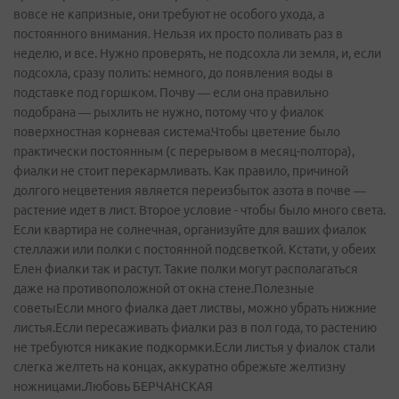
вовсе не капризные, они требуют не особого ухода, а
постоянного внимания. Нельзя их просто поливать раз в
неделю, и все. Нужно проверять, не подсохла ли земля, и, если
подсохла, сразу полить: немного, до появления воды в
подставке под горшком. Почву — если она правильно
подобрана — рыхлить не нужно, потому что у фиалок
поверхностная корневая система.Чтобы цветение было
практически постоянным (с перерывом в месяц-полтора),
фиалки не стоит перекармливать. Как правило, причиной
долгого нецветения является переизбыток азота в почве —
растение идет в лист. Второе условие - чтобы было много света.
Если квартира не солнечная, организуйте для ваших фиалок
стеллажи или полки с постоянной подсветкой. Кстати, у обеих
Елен фиалки так и растут. Такие полки могут располагаться
даже на противоположной от окна стене.Полезные
советыЕсли много фиалка дает листвы, можно убрать нижние
листья.Если пересаживать фиалки раз в пол года, то растению
не требуются никакие подкормки.Если листья у фиалок стали
слегка желтеть на концах, аккуратно обрежьте желтизну
ножницами.Любовь БЕРЧАНСКАЯ