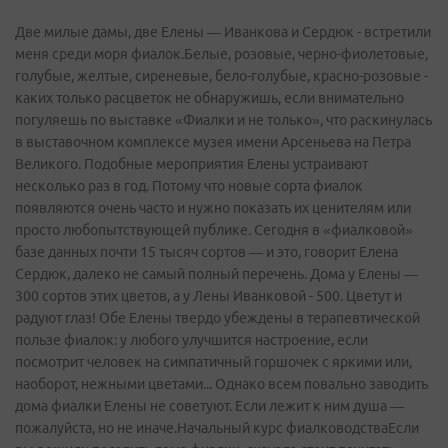
Две милые дамы, две Елены — Иванкова и Сердюк - встретили
меня среди моря фиалок.Белые, розовые, черно-фиолетовые,
голубые, желтые, сиреневые, бело-голубые, красно-розовые -
каких только расцветок не обнаружишь, если внимательно
погуляешь по выставке «Фиалки и не только», что раскинулась
в выставочном комплексе музея имени Арсеньева на Петра
Великого. Подобные мероприятия Елены устраивают
несколько раз в год. Потому что новые сорта фиалок
появляются очень часто и нужно показать их ценителям или
просто любопытствующей публике. Сегодня в «фиалковой»
базе данных почти 15 тысяч сортов — и это, говорит Елена
Сердюк, далеко не самый полный перечень. Дома у Елены —
300 сортов этих цветов, а у Лены Иванковой - 500. Цветут и
радуют глаз! Обе Елены твердо убеждены в терапевтической
пользе фиалок: у любого улучшится настроение, если
посмотрит человек на симпатичный горшочек с яркими или,
наоборот, нежными цветами... Однако всем повально заводить
дома фиалки Елены не советуют. Если лежит к ним душа —
пожалуйста, но не иначе.Начальный курс фиалководстваЕсли