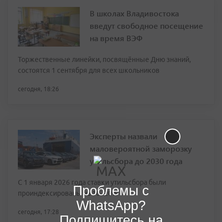
В школах Владивостока
введут свободное посещение
на время ВЭФ
Торжественные линейки, посвящённые Дню знаний,
состоятся 1 сентября для всех школьников
сегодня, 18:26
Эксперты назвали
маловероятной заморозку
утильсбора до 2030 года
С 1 января 2026 года ставки утильсбора были
Проблемы с
проиндексированы на 10–20%
WhatsApp?
сегодня, 17:28
Подпишитесь на