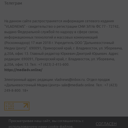
Телеграм
На данном сайте распространяется информация сетевого издания
"VLADNEWS" - свидетельство о регистрации СМИ ЭЛ № ФС 77 - 72742,
выдано Федеральной службой по надзору в сфере связи,
информационных технологий и массовых коммуникаций
(Роскомнадзор) 17 мая 2018 г. Учредитель ООО "Дальневосточный
Медиа Центр". 690091, Приморский край, г. Владивосток, ул. Уборевича,
д.20А, офис 13. Главный редактор Юркевич Дмитрий Юрьевич. Адрес
редакции: 690091, Приморский край, г. Владивосток, ул. Уборевича,
д.20А, офис 13. Тел.: +7 (423) 2-415-600.
https://mediadv.online/
Электронный адрес редакции: vladnews@inbox.ru. Отдел продаж
«Дальневосточный Медиа Центр» sale@mediadv.online. Тел.: +7 (423)
249-8-800. 18+
Просматривая наш сайт, вы соглашаетесь с
СОГЛАСЕН
использованием нами
cookie-файлов
.