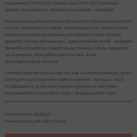
названиями. Поинтересовались мы у него про огуречное
дерево. Оказывается, второе его название – билимби.
Откуда родом, неизвестно, но пользуется популярностью почти
во всех тропических странах. Болтающиеся на стволах светло-
желтые, похожие на огурчики, кисловатые плоды многим
нравятся. Богаты витамином С, щавелевой кислотой – недаром
билимби относится к семейству кисличных. Плоды маринуют,
засахаривают, перерабатывают на соки, желе,
прохладительные напитки.
Билимби еще интересна тем, что, как стыдливая мимоза, чутко
реагирует на постороннее прикосновение – листья от этого
складываются. А при наступлении сумерек ее листочки
скручиваются и опускаются вниз – укладываются спать.
Comments are disabled
Комментарии для сайта
Cackl
e