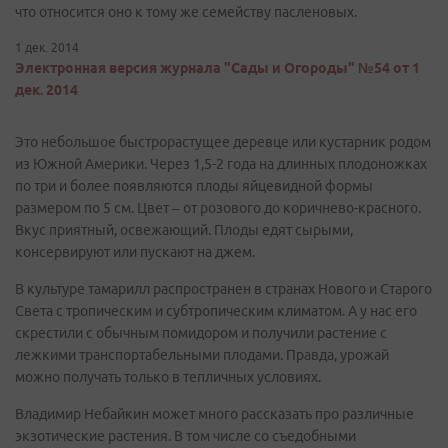
что относится оно к тому же семейству пасленовых.
1 дек. 2014
Электронная версия журнала "Сады и Огороды" №54 от 1
дек. 2014
Это небольшое быстрорастущее деревце или кустарник родом
из Южной Америки. Через 1,5-2 года на длинных плодоножках
по три и более появляются плоды яйцевидной формы
размером по 5 см. Цвет – от розового до коричнево-красного.
Вкус приятный, освежающий. Плоды едят сырыми,
консервируют или пускают на джем.
В культуре тамарилл распространен в странах Нового и Старого
Света с тропическим и субтропическим климатом. А у нас его
скрестили с обычным помидором и получили растение с
лежкими транспортабельными плодами. Правда, урожай
можно получать только в тепличных условиях.
Владимир Небайкин может много рассказать про различные
экзотические растения. В том числе со съедобными