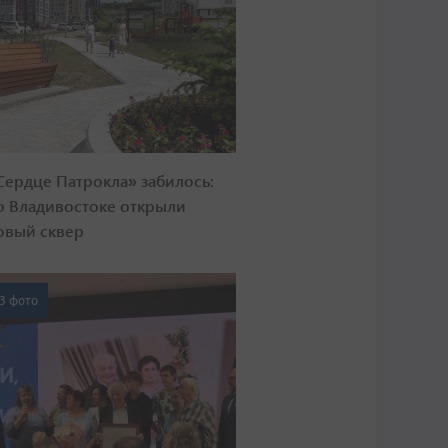
Сердце Патрокла» забилось:
о Владивостоке открыли
овый сквер
3 фото