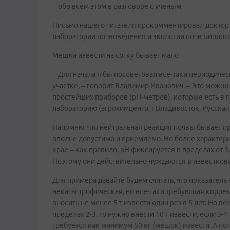
– обо всем этом в разговоре с ученым
Письмо нашего читателя прокомментировал доктор 
лаборатории почвоведения и экологии почв Биолог
Мешка извести на сотку бывает мало
– Для начала я бы посоветовал все-таки периодиче
участке, – говорит Владимир Иванович. – Это можн
простейших приборов (рН-метров), которые есть в 
лабораторию (агрохимцентр, г.Владивосток, Русская,1
Напомню, что нейтральная реакция почвы бывает при 
вполне допустимо и приемлемо. Но более характер
крае – как правило, рН фиксируется в пределах от 3,
Поэтому они действительно нуждаются в известков
Для примера давайте будем считать, что показатель 
некатастрофическая, но все-таки требующая коррек
вносить не менее 5 т извести один раз в 5 лет. Но в
пределах 2-3, то нужно внести 10 т извести, если 3-4 –
требуется как минимум 50 кг (мешок) извести. А пол