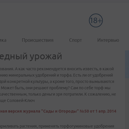
ика
Происшествия
Спорт
Интервью
бедный урожай
ования. А как часто рекомендуется вносить известь, в какой
нию минеральных удобрений и торфа. Есть ли от удобрений
ждой конкретной культуры, а кроме того, просто вымываются
 Может быть, они решают проблему? Сам по себе торф мы
качественным, только деньги зря потратили. К сожалению, не
чище Соловей-Ключ
ная версия журнала "Сады и Огороды" №50 от 1 апр. 2014
армливать растения, применять торфогуминовые удобрения