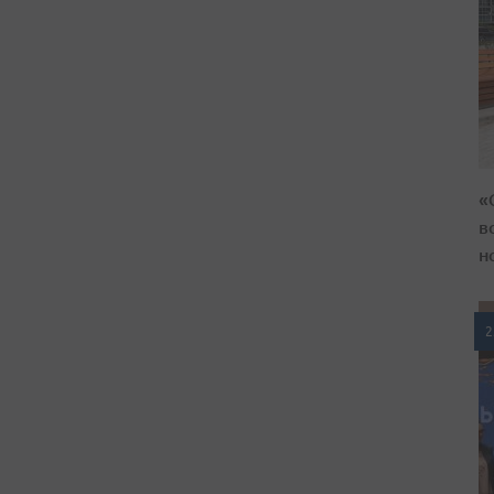
«
в
н
2