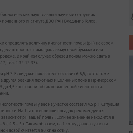
биологических наук главный научный сотрудник
о-почвенного института ДВО РАН Владимир Голов.
ски определять величину кислотности почвы (рН) на своем
о сделать просто с помощью лакмусовой бумажки или
продаже. В крайнем случае образец почвы можно сдать в
7, тел. 2-32-12-33).
рН 7. Если даже показатель составит 6-6,5, то это тоже
на другая реакция пахотных и целинных почв в Приморском
5 до 4,5, что говорит об их повышенной кислотности.
ании.
кислотности почвы у вас на участке составил 4,5 рН. Ситуация
тировки. На 1 га посевов или посадок рекомендуется
се зависит от рН вашей почвы. Если ее значение находится в
 8 т, 4-5 – 5 т. Таким образом, на 1 сотку дачного участка
ной дозой считается 80 кг на сотку.
П