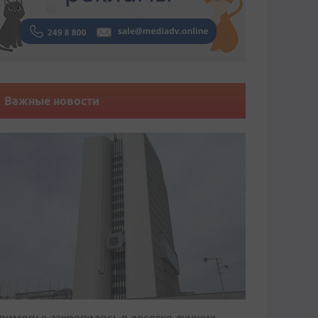
Важные новости
риморье закрепилось в десятке лучших