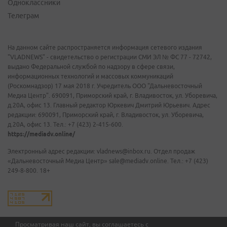
Одноклассники
Телеграм
На данном сайте распространяется информация сетевого издания
"VLADNEWS" - свидетельство о регистрации СМИ ЭЛ № ФС 77 - 72742,
выдано Федеральной службой по надзору в сфере связи,
информационных технологий и массовых коммуникаций
(Роскомнадзор) 17 мая 2018 г. Учредитель ООО "Дальневосточный
Медиа Центр". 690091, Приморский край, г. Владивосток, ул. Уборевича,
д.20А, офис 13. Главный редактор Юркевич Дмитрий Юрьевич. Адрес
редакции: 690091, Приморский край, г. Владивосток, ул. Уборевича,
д.20А, офис 13. Тел.: +7 (423) 2-415-600.
https://mediadv.online/
Электронный адрес редакции: vladnews@inbox.ru. Отдел продаж
«Дальневосточный Медиа Центр» sale@mediadv.online. Тел.: +7 (423)
249-8-800. 18+
Просматривая наш сайт, вы соглашаетесь с