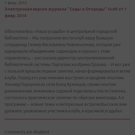
1 февр. 2014
Электронная версия журнала "Сады и Огороды" №49 от 1
февр. 2014
Обосновалась «Наша усадьба» в центральной городской
библиотеке.– Мы попросили вести клуб нашу бывшую
сотрудницу Галину Васильевну Новокшенову, которая уже
курировала объединение садоводов и хорошо с этим
справлялась, – рассказала директор централизованной
библиотечной системы Партизанска Ирина Орлова. – И вот уже
с пользой прошли первые занятия, начал формироваться актив
клуба. Перед его участниками выступил огородник-опытник
Леонид Порхунов из села Боец Кузнецов, своим опытом
размножения земляники садовой поделилась Настя Галеева,
состоялось практическое занятие по обрезке винограда. А в
программе – новые темы и интересные встречи.Высоких вам
урожаев, уважаемые участники клуба, и красивой усадьбы!
Comments are disabled