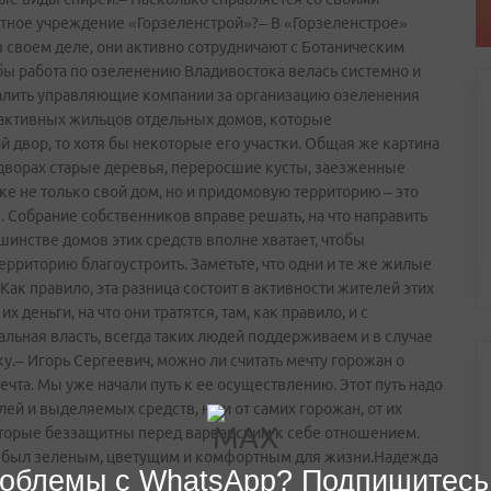
тное учреждение «Горзеленстрой»?– В «Горзеленстрое»
 своем деле, они активно сотрудничают с Ботаническим
обы работа по озеленению Владивостока велась системно и
хвалить управляющие компании за организацию озеленения
 активных жильцов отдельных домов, которые
й двор, то хотя бы некоторые его участки. Общая же картина
 дворах старые деревья, переросшие кусты, заезженные
ке не только свой дом, но и придомовую территорию – это
. Собрание собственников вправе решать, на что направить
шинстве домов этих средств вполне хватает, чтобы
рриторию благоустроить. Заметьте, что одни и те же жилые
Как правило, эта разница состоит в активности жителей этих
х деньги, на что они тратятся, там, как правило, и с
альная власть, всегда таких людей поддерживаем и в случае
– Игорь Сергеевич, можно ли считать мечту горожан о
чта. Мы уже начали путь к ее осуществлению. Этот путь надо
лей и выделяемых средств, но и от самих горожан, от их
оторые беззащитны перед варварским к себе отношением.
од был зеленым, цветущим и комфортным для жизни.Надежда
облемы с WhatsApp? Подпишитесь