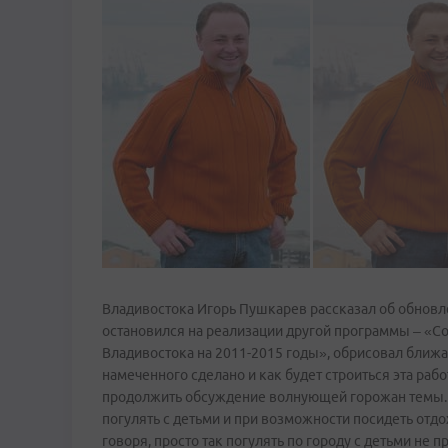
Владивостока Игорь Пушкарев рассказал об обновл
остановился на реализации другой программы – «С
Владивостока на 2011-2015 годы», обрисовал ближ
намеченного сделано и как будет строиться эта р
продолжить обсуждение волнующей горожан темы. – 
погулять с детьми и при возможности посидеть отд
говоря, просто так погулять по городу с детьми не 