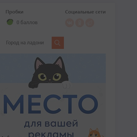
Пробки
Социальные сети
0 баллов
Город на ладони