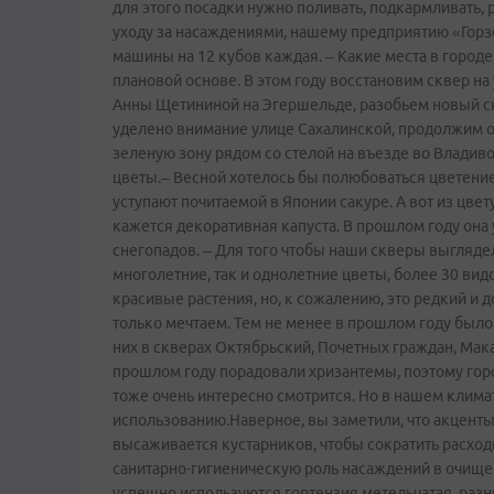
для этого посадки нужно поливать, подкармливать, р
уходу за насаждениями, нашему предприятию «Гор
машины на 12 кубов каждая. – Какие места в город
плановой основе. В этом году восстановим сквер н
Анны Щетининой на Эгершельде, разобьем новый ск
уделено внимание улице Сахалинской, продолжим 
зеленую зону рядом со стелой на въезде во Владиво
цветы.– Весной хотелось бы полюбоваться цветение
уступают почитаемой в Японии сакуре. А вот из цв
кажется декоративная капуста. В прошлом году он
снегопадов. – Для того чтобы наши скверы выгляде
многолетние, так и однолетние цветы, более 30 ви
красивые растения, но, к сожалению, это редкий и 
только мечтаем. Тем не менее в прошлом году был
них в скверах Октябрьский, Почетных граждан, Макар
прошлом году порадовали хризантемы, поэтому горо
тоже очень интересно смотрится. Но в нашем клима
использованию.Наверное, вы заметили, что акценты
высаживается кустарников, чтобы сократить расхо
санитарно-гигиеническую роль насаждений в очище
успешно используются гортензия метельчатая, разн