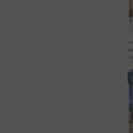
«
в
н
2