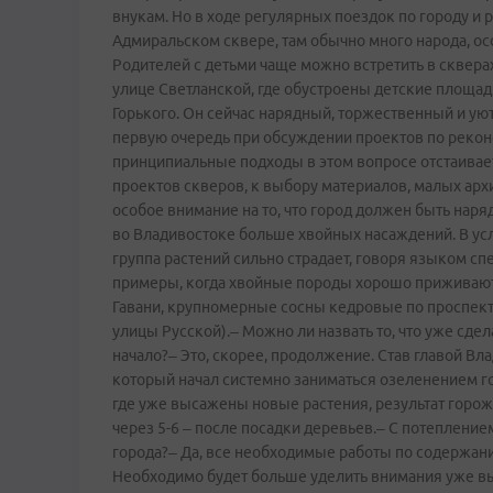
внукам. Но в ходе регулярных поездок по городу и 
Адмиральском сквере, там обычно много народа, о
Родителей с детьми чаще можно встретить в скверах
улице Светланской, где обустроены детские площадк
Горького. Он сейчас нарядный, торжественный и ую
первую очередь при обсуждении проектов по рекон
принципиальные подходы в этом вопросе отстаивае
проектов скверов, к выбору материалов, малых ар
особое внимание на то, что город должен быть наря
во Владивостоке больше хвойных насаждений. В усл
группа растений сильно страдает, говоря языком сп
примеры, когда хвойные породы хорошо приживаются
Гавани, крупномерные сосны кедровые по проспекту 
улицы Русской).– Можно ли назвать то, что уже сд
начало?– Это, скорее, продолжение. Став главой Вл
который начал системно заниматься озеленением гор
где уже высажены новые растения, результат горожа
через 5-6 – после посадки деревьев.– С потепление
города?– Да, все необходимые работы по содержан
Необходимо будет больше уделить внимания уже вы