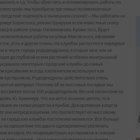
ыхлить и т.д. Чтобы облегчить и оптимизировать работы по
зеленстрой» мы приобрели три новые поливомоечные
е предстоит подтянуть в нынешнем сезоне? – Мы работаем на
а улице Борисенко, реконструируем всем известный сквер
вер в районе улицы Овчинникова. Кроме того, будет
озеленительные работы на улице Маковского, оформим
сток, есть и другие планы. На клумбах распустятся нарядные
м в черте города рододендронов, которые ни в чем не
етущих до глубокой осени растений особенно выигрышной
а украшала некоторые городские клумбы до самых
ли красивыми всегда, озеленители используют как
дов кустарников. Рододендроны действительно очень
дорогой материал. Поэтому об их массовых посадках мы
о высажено около 500 рододендронов. Весной посмотрим на
ова, Ю. Бриннеру. Что касается осенних цветов, то в
жане их снова увидят на клумбах. Декоративная капуста
те она непредсказуемая, что препятствует ее массовому
 на городских клумбах постепенно меняются. Все больше
ды на однолетние посадки и одновременно увеличить
нии воздуха. Из поздноцветущих кустарников в скверах
ые виды спирей.– Насколько справляется со своими