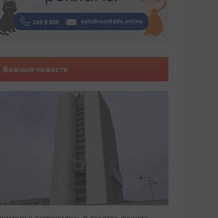
Важные новости
риморье закрепилось в десятке лучших