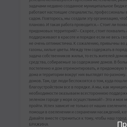
задачами недавно созданное муниципальное бюдже
работают настоящие специалисты, профессионалы в
садом. Повторюсь, мы создали эту организацию, чт
планово. И такая работа проводится.– Стоит ли по
придомовых территорий?– Скорее, стоит похвалить
поддерживают в красоте и порядке если не весь сво
не очень оптимистична. К сожалению, привычны во
газоны, хилые цветы. Между тем содержать в поряд
задача собственников жилья, то есть жителей домов
средства, собираемые за содержание домов. В боль
постепенно и дом отремонтировать, и придомовую те
дома и территории вокруг них выглядят по-разному. 
домов. Там, где люди беспокоятся о том, куда пошли и
благоустройством все в порядке. А мы, как муницип
необходимости оказываем всестороннюю поддержку.
зеленом городе у моря осуществимой?– Это и моя ме
пройти. Успех зависит не только от наших озелените
помощи в озеленении и сохранении насаждений, к
Давайте вместе стремиться к тому, чтобы наш гор
Пр
БРАЖИНА