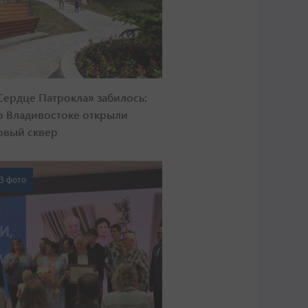
Сердце Патрокла» забилось:
о Владивостоке открыли
овый сквер
3 фото