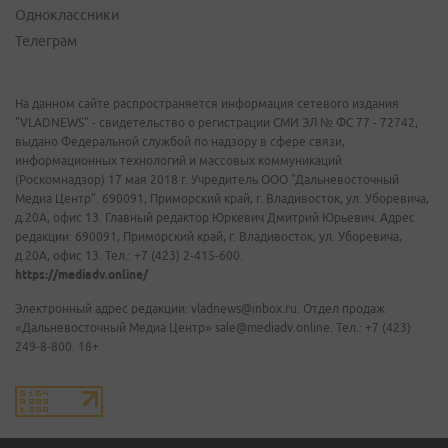
Одноклассники
Телеграм
На данном сайте распространяется информация сетевого издания
"VLADNEWS" - свидетельство о регистрации СМИ ЭЛ № ФС 77 - 72742,
выдано Федеральной службой по надзору в сфере связи,
информационных технологий и массовых коммуникаций
(Роскомнадзор) 17 мая 2018 г. Учредитель ООО "Дальневосточный
Медиа Центр". 690091, Приморский край, г. Владивосток, ул. Уборевича,
д.20А, офис 13. Главный редактор Юркевич Дмитрий Юрьевич. Адрес
редакции: 690091, Приморский край, г. Владивосток, ул. Уборевича,
д.20А, офис 13. Тел.: +7 (423) 2-415-600.
https://mediadv.online/
Электронный адрес редакции: vladnews@inbox.ru. Отдел продаж
«Дальневосточный Медиа Центр» sale@mediadv.online. Тел.: +7 (423)
249-8-800. 18+