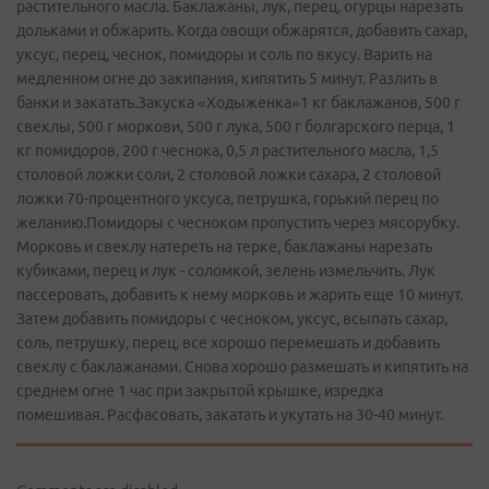
растительного масла. Баклажаны, лук, перец, огурцы нарезать
дольками и обжарить. Когда овощи обжарятся, добавить сахар,
уксус, перец, чеснок, помидоры и соль по вкусу. Варить на
медленном огне до закипания, кипятить 5 минут. Разлить в
банки и закатать.Закуска «Ходыженка»1 кг баклажанов, 500 г
свеклы, 500 г моркови, 500 г лука, 500 г болгарского перца, 1
кг помидоров, 200 г чеснока, 0,5 л растительного масла, 1,5
столовой ложки соли, 2 столовой ложки сахара, 2 столовой
ложки 70-процентного уксуса, петрушка, горький перец по
желанию.Помидоры с чесноком пропустить через мясорубку.
Морковь и свеклу натереть на терке, баклажаны нарезать
кубиками, перец и лук - соломкой, зелень измельчить. Лук
пассеровать, добавить к нему морковь и жарить еще 10 минут.
Затем добавить помидоры с чесноком, уксус, всыпать сахар,
соль, петрушку, перец, все хорошо перемешать и добавить
свеклу с баклажанами. Снова хорошо размешать и кипятить на
среднем огне 1 час при закрытой крышке, изредка
помешивая. Расфасовать, закатать и укутать на 30-40 минут.