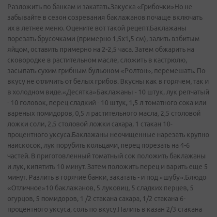
Разложить по банкам и закатать.Закуска «Грибочки»Но не
забывайте в сезон созревания баклажанов почаще включать
их в летнее меню. Оцените вот такой рецепт.Баклажаны
порезать брусочками (примерно 1,5х1,5 см), залить взбитым
яйцом, оставить примерно на 2-2,5 часа. Затем обжарить на
сковородке в растительном масле, сложить в кастрюлю,
засыпать сухим грибным бульоном «Ролтон», перемешать. По
вкусу не отличить от белых грибов. Вкусны как в горячем, так и
в холодном виде.«Десятка»Баклажаны - 10 штук, лук репчатый
- 10 головок, перец сладкий - 10 штук, 1,5 л томатного сока или
вареных помидоров, 0,5 л растительного масла, 2,5 столовой
ложки соли, 2,5 столовой ложки сахара, 1 стакан 10-
процентного уксуса.Баклажаны неочищенные нарезать крупно
наискосок, лук порубить кольцами, перец порезать на 4-6
частей. В приготовленный томатный сок положить баклажаны
и лук, кипятить 10 минут. Затем положить перец и варить еще 5
минут. Разлить в горячие банки, закатать - и под «шубу».Блюдо
«Отличное»10 баклажанов, 5 луковиц, 5 сладких перцев, 5
огурцов, 5 помидоров, 1 /2 стакана сахара, 1/2 стакана 6-
процентного уксуса, соль по вкусу.Налить в казан 2/3 стакана