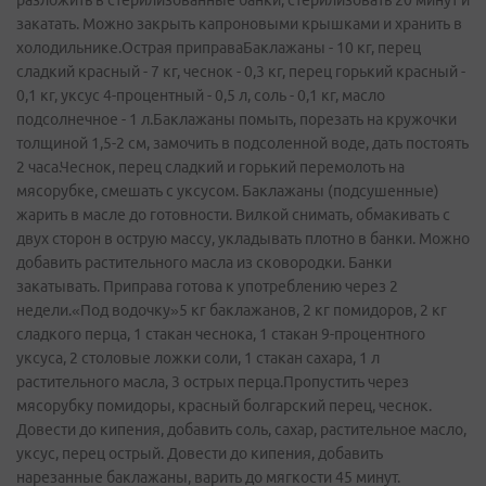
разложить в стерилизованные банки, стерилизовать 20 минут и
закатать. Можно закрыть капроновыми крышками и хранить в
холодильнике.Острая приправаБаклажаны - 10 кг, перец
сладкий красный - 7 кг, чеснок - 0,3 кг, перец горький красный -
0,1 кг, уксус 4-процентный - 0,5 л, соль - 0,1 кг, масло
подсолнечное - 1 л.Баклажаны помыть, порезать на кружочки
толщиной 1,5-2 см, замочить в подсоленной воде, дать постоять
2 часа.Чеснок, перец сладкий и горький перемолоть на
мясорубке, смешать с уксусом. Баклажаны (подсушенные)
жарить в масле до готовности. Вилкой снимать, обмакивать с
двух сторон в острую массу, укладывать плотно в банки. Можно
добавить растительного масла из сковородки. Банки
закатывать. Приправа готова к употреблению через 2
недели.«Под водочку»5 кг баклажанов, 2 кг помидоров, 2 кг
сладкого перца, 1 стакан чеснока, 1 стакан 9-процентного
уксуса, 2 столовые ложки соли, 1 стакан сахара, 1 л
растительного масла, 3 острых перца.Пропустить через
мясорубку помидоры, красный болгарский перец, чеснок.
Довести до кипения, добавить соль, сахар, растительное масло,
уксус, перец острый. Довести до кипения, добавить
нарезанные баклажаны, варить до мягкости 45 минут.