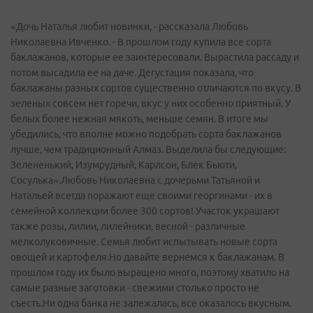
«Дочь Наталья любит новинки, - рассказала Любовь
Николаевна Ивченко. - В прошлом году купила все сорта
баклажанов, которые ее заинтересовали. Вырастила рассаду и
потом высадила ее на даче. Дегустация показала, что
баклажаны разных сортов существенно отличаются по вкусу. В
зеленых совсем нет горечи, вкус у них особенно приятный. У
белых более нежная мякоть, меньше семян. В итоге мы
убедились, что вполне можно подобрать сорта баклажанов
лучше, чем традиционный Алмаз. Выделила бы следующие:
Зелененький, Изумрудный, Карлсон, Блек Бьюти,
Сосулька».Любовь Николаевна с дочерьми Татьяной и
Натальей всегда поражают еще своими георгинами - их в
семейной коллекции более 300 сортов! Участок украшают
также розы, лилии, лилейники, весной - различные
мелколуковичные. Семья любит испытывать новые сорта
овощей и картофеля.Но давайте вернемся к баклажанам. В
прошлом году их было выращено много, поэтому хватило на
самые разные заготовки - свежими столько просто не
съесть.Ни одна банка не залежалась, все оказалось вкусным.