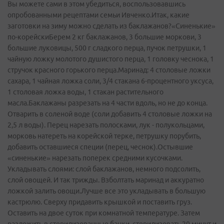
Вы можете сами в этом убедиться, воспользовавшись
опробованными рецептами семьи Ивченко.Итак, какие
заготовки на зиму можно сделать из баклажанов?«Синенькие»
по-корейскиБерем 2 кг баклажанов, 3 большие моркови, 3
большие луковицы, 500 г сладкого перца, пучок петрушки, 1
чайную ложку молотого душистого перца, 1 головку чеснока, 1
стручок красного горького перца.Маринад: 4 столовые ложки
сахара, 1 чайная ложка соли, 3/4 стакана 6-процентного уксуса,
1 столовая ложка воды, 1 стакан растительного
масла.Баклажаны разрезать на 4 части вдоль, но не до конца.
Отварить в соленой воде (соли добавить 4 столовые ложки на
2,5 л воды). Перец нарезать полосками, лук - полукольцами,
морковь натереть на корейской терке, петрушку порубить,
добавить оставшиеся специи (перец, чеснок).Остывшие
«синенькие» нарезать поперек средними кусочками.
Укладывать слоями: слой баклажанов, немного подсолить,
слой овощей. И так трижды. Взболтать маринад и аккуратно
ложкой залить овощи.Лучше все это укладывать в большую
кастрюлю. Сверху придавить крышкой и поставить груз.
Оставить на двое суток при комнатной температуре. Затем