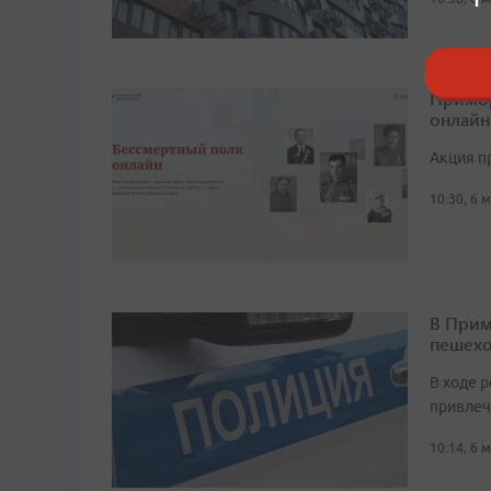
Примор
онлайн
Акция п
10:30, 6 
В Прим
пешехо
В ходе 
привлеч
10:14, 6 