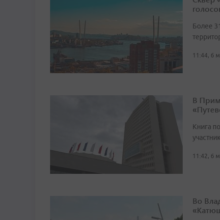
голосо
Более 3
террито
11:44, 6 
В Прим
«Путев
Книга п
участни
11:42, 6 
Во Вла
«Катюш