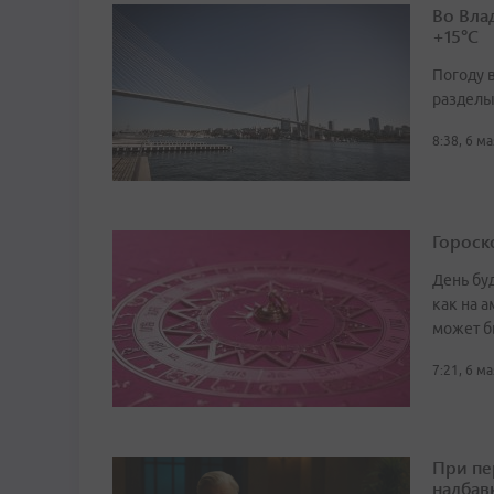
Во Вла
+15°С
Погоду 
раздел
8:38, 6 м
Гороск
День буд
как на а
может б
7:21, 6 м
При пе
надбав