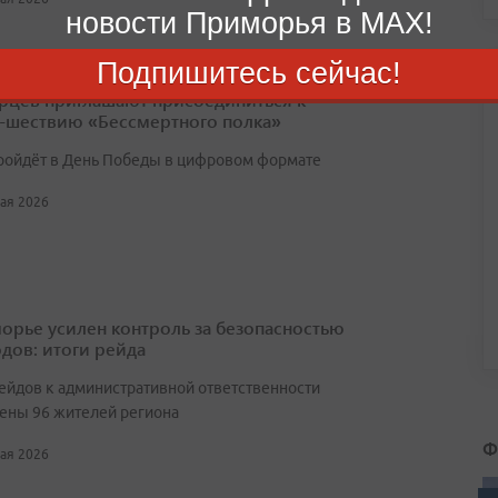
новости Приморья в MAX!
Подпишитесь сейчас!
цев приглашают присоединиться к
-шествию «Бессмертного полка»
ройдёт в День Победы в цифровом формате
мая 2026
орье усилен контроль за безопасностью
дов: итоги рейда
рейдов к административной ответственности
ены 96 жителей региона
Ф
мая 2026