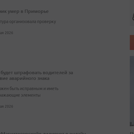
ик умер в Приморье
тура организовала проверку
мая 2026
будет штрафовать водителей за
твие аварийного знака
лжен быть исправным и иметь
ражающие элементы
мая 2026
П
«Магнитогорский» лидирует в онлайн-