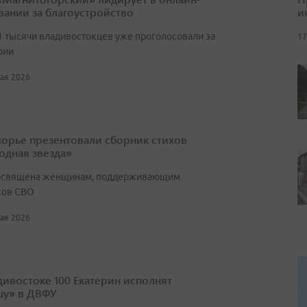
и
вании за благоустройство
1 тысячи владивостокцев уже проголосовали за
17
рии
мая 2026
орье презентовали сборник стихов
одная звезда»
освящена женщинам, поддерживающим
ков СВО
мая 2026
дивостоке 100 Екатерин исполнят
у» в ДВФУ