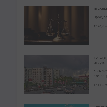
Школьн
Прокура
12:20, 6 
ГИБДД 
отсутс
Знак до
светоот
12:11, 6 
Сквер 