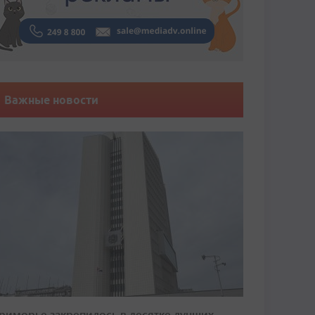
Важные новости
риморье закрепилось в десятке лучших