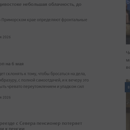
дивостоке небольшая облачность, до
в Приморском крае определяют фронтальные
ы
ая 2026
Ч
м
оп на 6 мая
в
ет склонять к тому, чтобы бросаться на дела,
мбразуру, с полной самоотдачей, и к вечеру это
ыть чревато переутомлением и упадком сил
8
ая 2026
реезде с Севера пенсионер потеряет
ки к пенсии