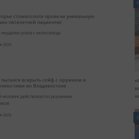
2
орье стоматологи провели уникальную
ию пятилетней пациентке
 неудачно упала с велосипеда
ая 2026
 пытался вскрыть сейф с оружием и
«
енностями во Владивостоке
в
н
 человек действовал по указаниям
иков
ая 2026
2