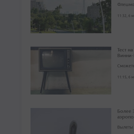
Флешмоб
11:32, 6 
Тест н
Винни-
Сможете
11:15, 6 
Более 
аэропо
Вылеты 