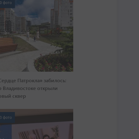
0 фото
Сердце Патрокла» забилось:
о Владивостоке открыли
овый сквер
3 фото