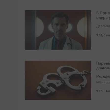
В Прим
операц
Девочка
9:44, 6 м
Парень
драгоц
Молодой
мошенн
9:12, 6 м