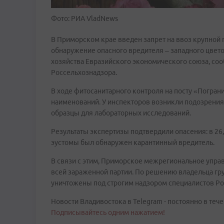
Фото: РИА VladNews
В Приморском крае введен запрет на ввоз крупной 
обнаружение опасного вредителя – западного цвето
хозяйства Евразийского экономического союза, со
Россельхознадзора.
В ходе фитосанитарного контроля на посту «Погран
наименований. У инспекторов возникли подозрения 
образцы для лабораторных исследований.
Результаты экспертизы подтвердили опасения: в 26,
эустомы был обнаружен карантинный вредитель.
В связи с этим, Приморское межрегиональное упра
всей зараженной партии. По решению владельца груз
уничтожены под строгим надзором специалистов Ро
Новости Владивостока в Telegram - постоянно в тече
Подписывайтесь одним нажатием!