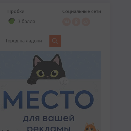
Пробки
Социальные сети
3 балла
Город на ладони