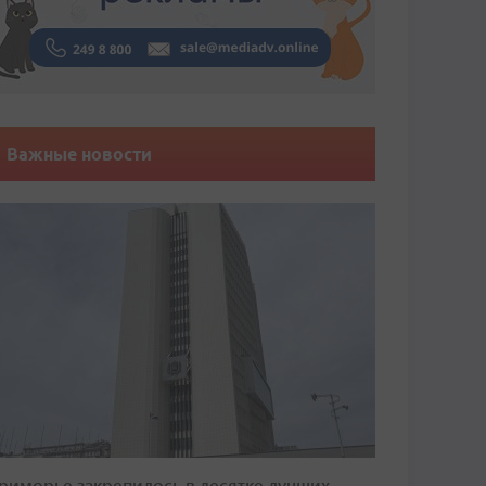
Важные новости
риморье закрепилось в десятке лучших