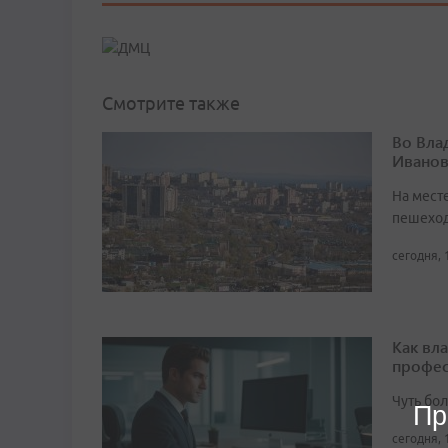
Смотрите также
Во Вла
Иванов
На мест
пешеход
сегодня, 
Как вл
профес
Чуть бо
Пр
сегодня, 