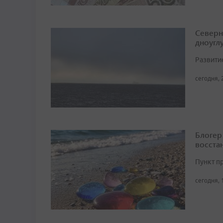
Северн
дноугл
Развити
сегодня, 
Блогер
восста
Пункт п
сегодня, 