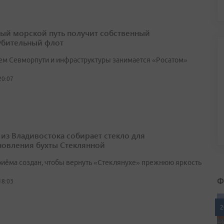
ый морской путь получит собственный
убительный флот
ем Севморпути и инфраструктуры занимается «Росатом»
20:07
 из Владивостока собирает стекло для
новления бухты Стеклянной
риёма создан, чтобы вернуть «Стеклянухе» прежнюю яркость
Ф
18:03
2