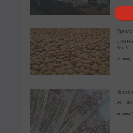
Примор
Основны
Китай
сегодня, 
Ипотеч
Во II кв
сегодня, 