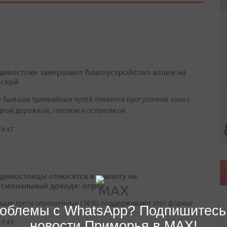
дивостоке завершают благоустройство аллеи на
ской
е бывших трамвайных путей появится прогулочная зона с
ной дорожкой, газоном и остановкой
19:47
адивостокцы относятся к «налогу на
сиональный доход»: опрос
льше трети опрошенных (36%) поддерживают этот формат
облемы с WhatsApp? Подпишитесь
новости Приморья в MAX!
17:43