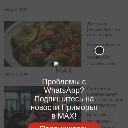
сегодня, 20:07
Диетолог
рассказала, что
есть в жару
В основе питания
— огурцы,
сельдерей и
листовой салат
сегодня, 21:09
Проблемы с
Протеин и
WhatsApp?
креатин могут
Подпишитесь на
быть опасны для
спортсменов
новости Приморья
в MAX!
Интенсивные
тренировки и
добавки могут