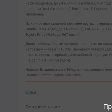
на 26 процентов, до 2,4 миллиона рублей. BMW подеш
процента (до 1,6 миллиона), Ford — на 15,1 процента
миллиона).
Из конкретных моделей заметнее других потеряли в 
Honda CR-V (-12,6%, до 1 миллиона), LADA 2106 (-11,6
Toyota Prius (-9,6%, до 967 тысяч).
Долю в общем объеме предложения также возглавляе
на третьем — Nissan (10,9%). Замыкают пятерку LADA
выставленных на продажу автомобилей лидируют Honda 
Fielder (1,7%) и Prius (1,5%).
Новости Владивостока в Telegram - постоянно в тече
Подписывайтесь одним нажатием!
Пр
Смотрите также