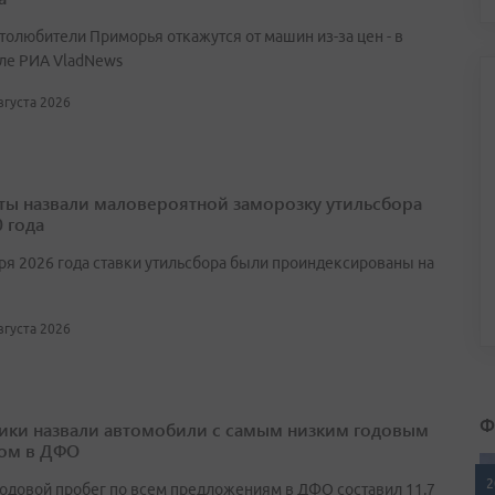
втолюбители Приморья откажутся от машин из-за цен - в
ле РИА VladNews
августа 2026
ты назвали маловероятной заморозку утильсбора
 года
аря 2026 года ставки утильсбора были проиндексированы на
августа 2026
Ф
ики назвали автомобили с самым низким годовым
ом в ДФО
2
одовой пробег по всем предложениям в ДФО составил 11,7