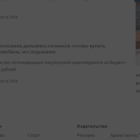
вгуста 2026
половина дальневосточников готовы купить
омобиль: исследование
ство потенциальных покупателей ориентируются на бюджет
н рублей
«
вгуста 2026
в
н
и
Издательство
во
Спорт
Реклама
Архив газеты 