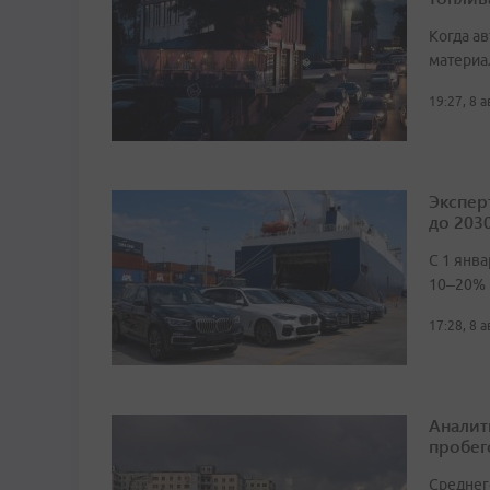
Когда а
материа
19:27, 8 
Экспер
до 2030
С 1 янв
10–20%
17:28, 8 
Аналит
пробег
Среднег