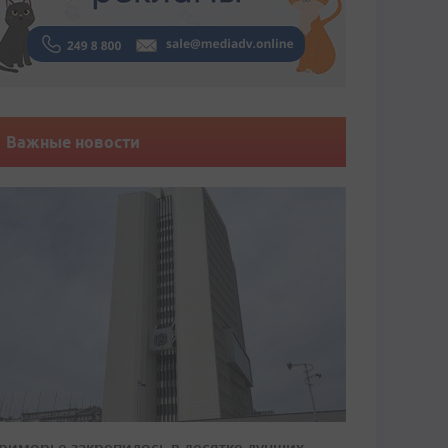
Важные новости
риморье закрепилось в десятке лучших