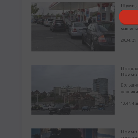
Шумы, 
автомо
Агресси
машины 
20:34, 29
Продаж
Примо
Большин
ценники 
13:47, 4 
Примор
топлив