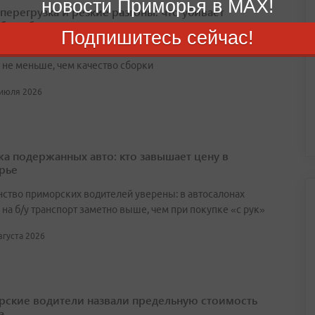
новости Приморья в MAX!
перегрузка и резкие разгоны: что убивает
биль быстрее всего
Подпишитесь сейчас!
вный стиль вождения и перегрузка влияют на срок службы
не меньше, чем качество сборки
 июля 2026
а подержанных авто: кто завышает цену в
рье
ство приморских водителей уверены: в автосалонах
на б/у транспорт заметно выше, чем при покупке «с рук»
августа 2026
ские водители назвали предельную стоимость
а