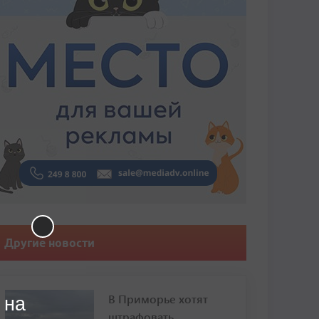
Другие новости
В Приморье хотят
 на
штрафовать