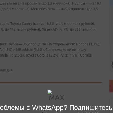
евела на 24,9 процента (до 2,3 миллиона), Hyundai — на 19,1
 (до 2,1 миллиона), Mercedes-Benz — на 9,5 процента (до 3,5
цене Toyota Camry (минус 18,5%, до 1 миллиона рублей),
%, до 148 тысяч рублей), Nissan AD (-9,7%, до 366 тысяч) и
т Toyota — 35,7 процента. На втором месте Honda (11,3%),
 (4,1%) и Mitsubishi (3,6%). Среди моделей по числу
Fit (2,6%), Toyota Corolla (2,2%), Vitz (1,9%), Corolla
ние дня.
облемы с WhatsApp? Подпишитесь