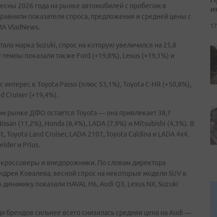
есны 2026 года на рынке автомобилей с пробегом в
и
равнили показатели спроса, предложения и средней цены с
17
ИА VladNews.
ала марка Suzuki, спрос на которую увеличился на 25,8
 темпы показали также Ford (+19,8%), Lexus (+19,1%) и
нтерес к Toyota Passo (плюс 53,1%), Toyota C-HR (+50,8%),
d Cruiser (+19,4%).
м рынке ДФО остается Toyota — она привлекает 38,7
an (11,2%), Honda (8,4%), LADA (7,9%) и Mitsubishi (4,3%). В
 Toyota Land Cruiser, LADA 2107, Toyota Caldina и LADA 4x4.
lder и Prius.
 кроссоверы и внедорожники. По словам директора
ндрея Ковалева, весной спрос на некоторые модели SUV в
инамику показали HAVAL H6, Audi Q3, Lexus NX, Suzuki
и брендов сильнее всего снизилась средняя цена на Audi —