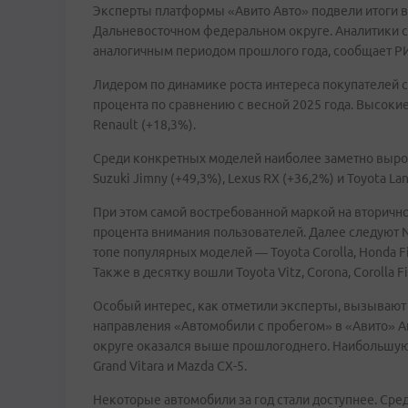
Эксперты платформы «Авито Авто» подвели итоги в
Дальневосточном федеральном округе. Аналитики с
аналогичным периодом прошлого года, сообщает Р
Лидером по динамике роста интереса покупателей ст
процента по сравнению с весной 2025 года. Высокие
Renault (+18,3%).
Среди конкретных моделей наиболее заметно вырос и
Suzuki Jimny (+49,3%), Lexus RX (+36,2%) и Toyota Lan
При этом самой востребованной маркой на вторично
процента внимания пользователей. Далее следуют Niss
топе популярных моделей — Toyota Corolla, Honda Fit,
Также в десятку вошли Toyota Vitz, Corona, Corolla Fie
Особый интерес, как отметили эксперты, вызывают
направления «Автомобили с пробегом» в «Авито» А
округе оказался выше прошлогоднего. Наибольшую д
Grand Vitara и Mazda CX-5.
Некоторые автомобили за год стали доступнее. Сред