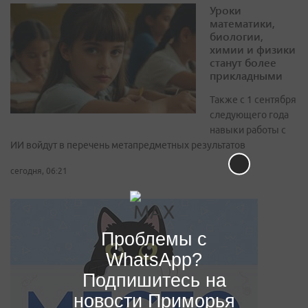
Уроки
математики,
биологии,
химии и физики
станут более
прикладными
Также с 1 сентября
следующего года
навыки работы с
ИИ войдут в перечень метапредметных результатов
сегодня, 06:21
Проблемы с
WhatsApp?
Подпишитесь на
новости Приморья