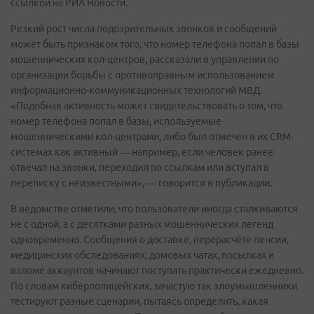
ссылкой на РИА Новости.
Резкий рост числа подозрительных звонков и сообщений
может быть признаком того, что номер телефона попал в базы
мошеннических кол-центров, рассказали в управлении по
организации борьбы с противоправным использованием
информационно-коммуникационных технологий МВД.
«Подобная активность может свидетельствовать о том, что
номер телефона попал в базы, используемые
мошенническими кол-центрами, либо был отмечен в их CRM-
системах как активный — например, если человек ранее
отвечал на звонки, переходил по ссылкам или вступал в
переписку с неизвестными», — говорится в публикации.
В ведомстве отметили, что пользователи иногда сталкиваются
не с одной, а с десятками разных мошеннических легенд
одновременно. Сообщения о доставке, перерасчёте пенсии,
медицинских обследованиях, домовых чатах, посылках и
взломе аккаунтов начинают поступать практически ежедневно.
По словам киберполицейских, зачастую так злоумышленники
тестируют разные сценарии, пытаясь определить, какая