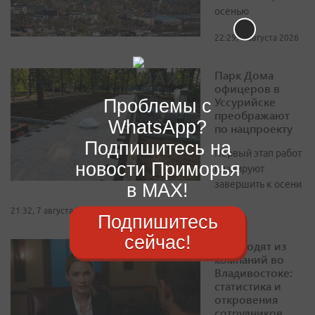
осенью
22:29, 7 августа 2026
Парк Дома
офицеров в
Уссурийске
Проблемы с
преображают
WhatsApp?
по нацпроекту
Подпишитесь на
Первый этап работ
новости Приморья
планируют
завершить к осени
в MAX!
21:32, 7 августа 2026
Подпишитесь
сейчас!
Как уходят из
компаний во
Владивостоке:
статистика и
откровения
сотрудников