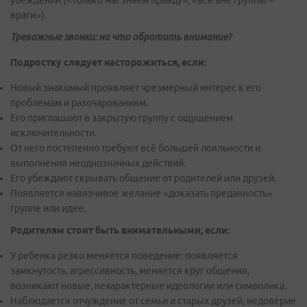
убеждений («только мы знаем правду», «все вне группы –
враги»).
Тревожные звонки: на что обратить внимание?
Подростку следует насторожиться, если:
Новый знакомый проявляет чрезмерный интерес к его
проблемам и разочарованиям.
Его приглашают в закрытую группу с ощущением
исключительности.
От него постепенно требуют всё большей лояльности и
выполнения неоднозначных действий.
Его убеждают скрывать общение от родителей или друзей.
Появляется навязчивое желание «доказать преданность»
группе или идее.
Родителям стоит быть внимательными, если:
У ребенка резко меняется поведение: появляется
замкнутость, агрессивность, меняется круг общения,
возникают новые, нехарактерные идеологии или символика.
Наблюдается отчуждение от семьи и старых друзей, недоверие