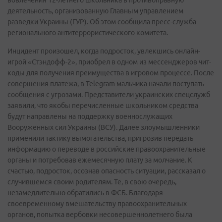
вовлечения 12-летнего школьника в противоправную
деятельность, организованную Главным управлением
разведки Украины (ГУР). Об этом сообщила пресс-служба
регионального антитеррористического комитета.
Инцидент произошел, когда подросток, увлекшись онлайн-
игрой «Стэндофф-2», приобрел в одном из мессенджеров чит-
коды для получения преимущества в игровом процессе. После
совершения платежа, в Telegram мальчика начали поступать
сообщения с угрозами. Представители украинских спецслужб
заявили, что якобы перечисленные школьником средства
будут направлены на поддержку военнослужащих
Вооруженных сил Украины (ВСУ). Далее злоумышленники
применили тактику вымогательства, пригрозив передать
информацию о переводе в российские правоохранительные
органы и потребовав ежемесячную плату за молчание. К
счастью, подросток, осознав опасность ситуации, рассказал о
случившемся своим родителям. Те, в свою очередь,
незамедлительно обратились в ФСБ. Благодаря
своевременному вмешательству правоохранительных
органов, попытка вербовки несовершеннолетнего была