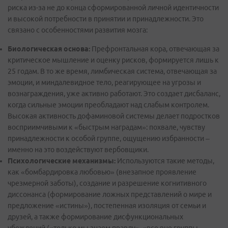
риска из-за не до конца сформированной личной идентичности
и высокой потребности в принятии и принадлежности. Это
связано с особенностями развития мозга:
Биологическая основа:
Префронтальная кора, отвечающая за
критическое мышление и оценку рисков, формируется лишь к
25 годам. В то же время, лимбическая система, отвечающая за
эмоции, и миндалевидное тело, реагирующее на угрозы и
вознаграждения, уже активно работают. Это создает дисбаланс,
когда сильные эмоции преобладают над слабым контролем.
Высокая активность дофаминовой системы делает подростков
восприимчивыми к «быстрым наградам»: похвале, чувству
принадлежности к особой группе, ощущению избранности –
именно на это воздействуют вербовщики.
Психологические механизмы:
Используются такие методы,
как «бомбардировка любовью» (внезапное проявление
чрезмерной заботы), создание и разрешение когнитивного
диссонанса (формирование ложных представлений о мире и
предложение «истины»), постепенная изоляция от семьи и
друзей, а также формирование дисфункциональных