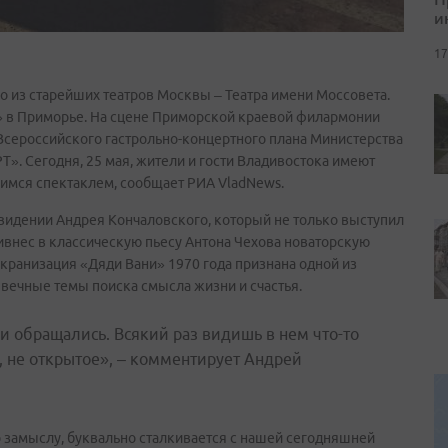
и
17
о из старейших театров Москвы – Театра имени Моссовета.
» в Приморье. На сцене Приморской краевой филармонии
Всероссийского гастрольно-концертного плана Министерства
. Сегодня, 25 мая, жители и гости Владивостока имеют
мся спектаклем, сообщает РИА VladNews.
 видении Андрея Кончаловского, который не только выступил
внес в классическую пьесу Антона Чехова новаторскую
кранизация «Дяди Вани» 1970 года признана одной из
 вечные темы поиска смысла жизни и счастья.
и обращались. Всякий раз видишь в нем что-то
, не открытое», – комментирует Андрей
го замыслу, буквально сталкивается с нашей сегодняшней