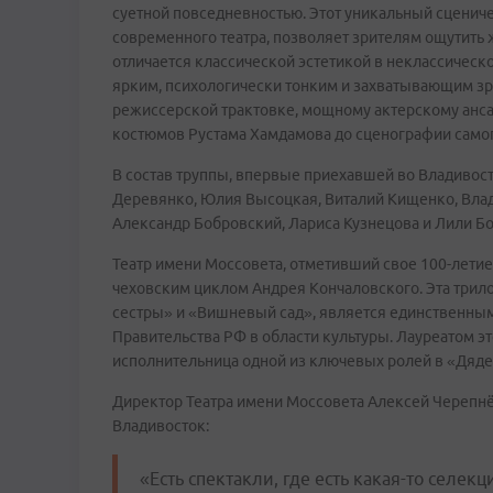
суетной повседневностью. Этот уникальный сцени
современного театра, позволяет зрителям ощутить 
отличается классической эстетикой в неклассическо
ярким, психологически тонким и захватывающим з
режиссерской трактовке, мощному актерскому анса
костюмов Рустама Хамдамова до сценографии самог
В состав труппы, впервые приехавшей во Владивост
Деревянко, Юлия Высоцкая, Виталий Кищенко, Влад
Александр Бобровский, Лариса Кузнецова и Лили Б
Театр имени Моссовета, отметивший свое 100-летие
чеховским циклом Андрея Кончаловского. Эта трило
сестры» и «Вишневый сад», является единственны
Правительства РФ в области культуры. Лауреатом э
исполнительница одной из ключевых ролей в «Дяде
Директор Театра имени Моссовета Алексей Черепнё
Владивосток:
«Есть спектакли, где есть какая-то селекц