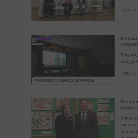
15:10, 27
В Фоки
соврем
Возрожд
поддерж
19:02, 23
Волошк
символ
Спикер 
существ
притяже