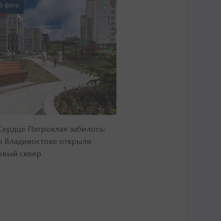
0 фото
Сердце Патрокла» забилось:
о Владивостоке открыли
овый сквер