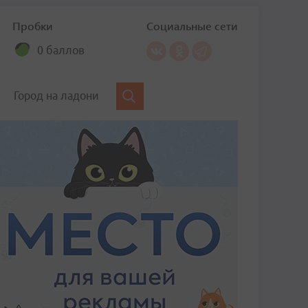
Пробки
Социальные сети
0 баллов
Город на ладони