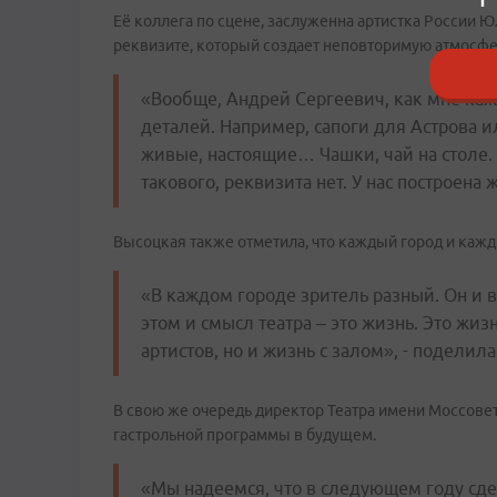
Её коллега по сцене, заслуженна артистка России 
реквизите, который создает неповторимую атмосфе
«Вообще, Андрей Сергеевич, как мне каж
деталей. Например, сапоги для Астрова и
живые, настоящие… Чашки, чай на столе. 
такового, реквизита нет. У нас построена 
Высоцкая также отметила, что каждый город и кажды
«В каждом городе зритель разный. Он и 
этом и смысл театра – это жизнь. Это жиз
артистов, но и жизнь с залом», - поделил
В свою же очередь директор Театра имени Моссове
гастрольной программы в будущем.
«Мы надеемся, что в следующем году сд