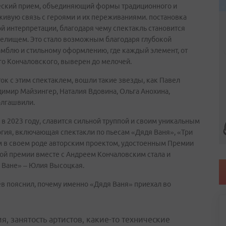
ческий прием, объединяющий формы традиционного и
живую связь с героями и их переживаниями. постановка
й интерпретации, благодаря чему спектакль становится
релищем. Это стало возможным благодаря глубокой
мблю и стильному оформлению, где каждый элемент, от
о Кончаловского, выверен до мелочей.
ок с этим спектаклем, вошли такие звезды, как Павел
имир Майзингер, Наталия Вдовина, Ольга Анохина,
олгашвили.
 в 2023 году, славится сильной труппой и своим уникальным
гия, включающая спектакли по пьесам «Дядя Ваня», «Три
м в своем роде авторским проектом, удостоенным Премии
той премии вместе с Андреем Кончаловским стала и
 Ване» – Юлия Высоцкая.
в пояснил, почему именно «Дядя Ваня» приехал во
ия, занятость артистов, какие-то технические