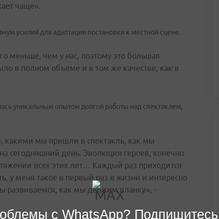
жает чаще».
мум усилий для адаптации постановки к местной сцене.
 меньше, чем у нас, поэтому это большая
ыло в полном объеме и в том же качестве, как в
лась уникальным опытом долгой работы над спектаклем,
м, какими мы пришли в спектакль, как мы
на сегодняшний день. Эволюция героев, конечно
ротяжении всех этих лет… Каждый раз приходится
ть, у меня такое в первый раз в жизни и интересно
мы развиваемся, как мы держим планку», -
облемы с WhatsApp? Подпишитесь