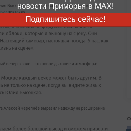
новости Приморья в MAX!
Юлия Высоцкая, акцентировала внимание на «живом»
ру спектакля.
Подпишитесь сейчас!
ется, очень много придумал нам каких-то
ли яблоки, которые я выношу на сцену. Они
Настоящий самовар, настоящая посуда. У нас, как
жизнь на сцене».
й вечер в зале – это новое дыхание и атмосфера:
в Москве каждый вечер может быть другим. В
нь не только на сцене, когда вы видите живых
ась Юлия Высоцкая.
та Алексей Черепнёв выразил надежду на расширение
Ф
елаем более большой выезд и сможем привезти