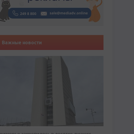
Важные новости
риморье закрепилось в десятке лучших