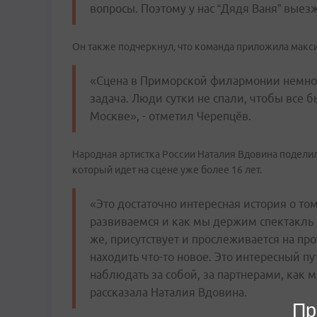
вопросы. Поэтому у нас “Дядя Ваня” выез
Он также подчеркнул, что команда приложила макси
«Сцена в Приморской филармонии немного
задача. Люди сутки не спали, чтобы все б
Москве», - отметил Черепцёв.
Народная артистка России Наталия Вдовина подели
который идет на сцене уже более 16 лет.
«Это достаточно интересная история о то
развиваемся и как мы держим спектакль 
же, присутствует и прослеживается на п
находить что-то новое. Это интересный пу
наблюдать за собой, за партнерами, как 
рассказала Наталия Вдовина.
Пр