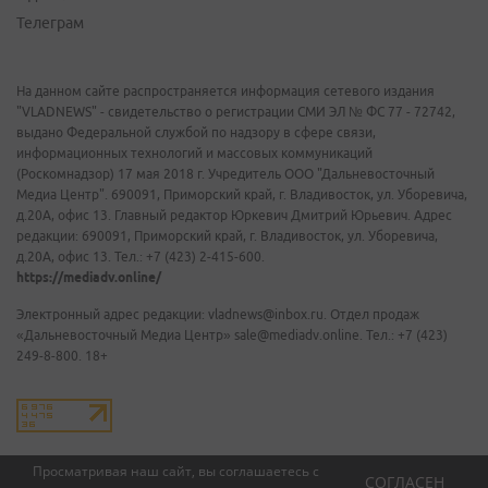
Телеграм
На данном сайте распространяется информация сетевого издания
"VLADNEWS" - свидетельство о регистрации СМИ ЭЛ № ФС 77 - 72742,
выдано Федеральной службой по надзору в сфере связи,
информационных технологий и массовых коммуникаций
(Роскомнадзор) 17 мая 2018 г. Учредитель ООО "Дальневосточный
Медиа Центр". 690091, Приморский край, г. Владивосток, ул. Уборевича,
д.20А, офис 13. Главный редактор Юркевич Дмитрий Юрьевич. Адрес
редакции: 690091, Приморский край, г. Владивосток, ул. Уборевича,
д.20А, офис 13. Тел.: +7 (423) 2-415-600.
https://mediadv.online/
Электронный адрес редакции: vladnews@inbox.ru. Отдел продаж
«Дальневосточный Медиа Центр» sale@mediadv.online. Тел.: +7 (423)
249-8-800. 18+
Просматривая наш сайт, вы соглашаетесь с
СОГЛАСЕН