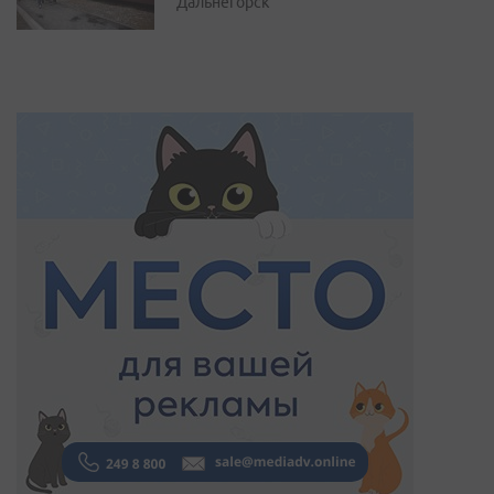
Дальнегорск