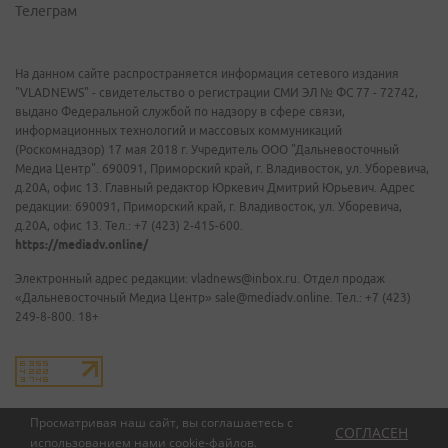
Телеграм
На данном сайте распространяется информация сетевого издания
"VLADNEWS" - свидетельство о регистрации СМИ ЭЛ № ФС 77 - 72742,
выдано Федеральной службой по надзору в сфере связи,
информационных технологий и массовых коммуникаций
(Роскомнадзор) 17 мая 2018 г. Учредитель ООО "Дальневосточный
Медиа Центр". 690091, Приморский край, г. Владивосток, ул. Уборевича,
д.20А, офис 13. Главный редактор Юркевич Дмитрий Юрьевич. Адрес
редакции: 690091, Приморский край, г. Владивосток, ул. Уборевича,
д.20А, офис 13. Тел.: +7 (423) 2-415-600.
https://mediadv.online/
Электронный адрес редакции: vladnews@inbox.ru. Отдел продаж
«Дальневосточный Медиа Центр» sale@mediadv.online. Тел.: +7 (423)
249-8-800. 18+
Просматривая наш сайт, вы соглашаетесь с
СОГЛАСЕН
использованием нами
cookie-файлов
.