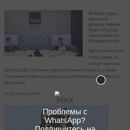
Речной парк,
школы и
дороги: каким
будет «Город
Заметный» во
Владивостоке
Здесь появятся не
только дома, но
четыре торговых
центра, кафе, магазины и другие нужные сервисы, а также
спортивные и физкультурно-оздоровительные комплексы с
бассейном
20:20, 7 августа 2026
Проблемы с
WhatsApp?
Подпишитесь на