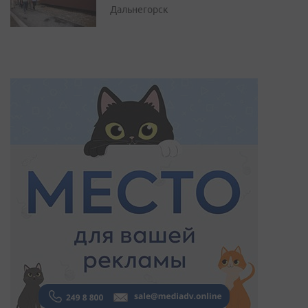
Дальнегорск