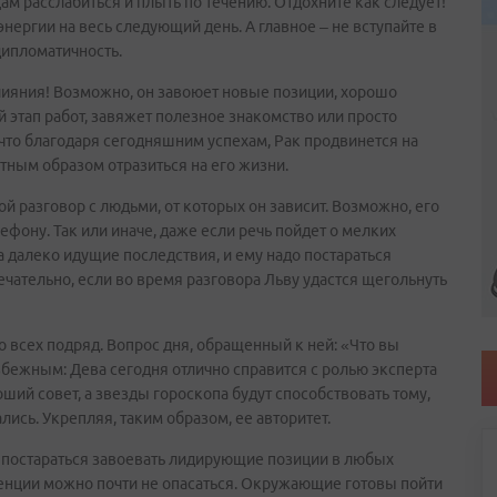
цам расслабиться и плыть по течению. Отдохните как следует!
ергии на весь следующий день. А главное – не вступайте в
дипломатичность.
лияния! Возможно, он завоюет новые позиции, хорошо
этап работ, завяжет полезное знакомство или просто
 что благодаря сегодняшним успехам, Рак продвинется на
тным образом отразиться на его жизни.
й разговор с людьми, от которых он зависит. Возможно, его
ефону. Так или иначе, даже если речь пойдет о мелких
 далеко идущие последствия, и ему надо постараться
ечательно, если во время разговора Льву удастся щегольнуть
 всех подряд. Вопрос дня, обращенный к ней: «Что вы
избежным: Дева сегодня отлично справится с ролью эксперта
роший совет, а звезды гороскопа будут способствовать тому,
сь. Укрепляя, таким образом, ее авторитет.
ы постараться завоевать лидирующие позиции в любых
ренции можно почти не опасаться. Окружающие готовы пойти