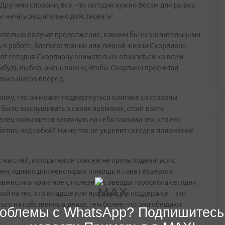
Другими словами, все, что сегодня нужно Весам для рывка
обы начать решительно действовать!
язательно получат продолжение, какими бы незначительными
ь в работе, благосостоянии или личной жизни Скорпиона
ют сегодня Скорпиону внимательно относиться ко всем
нибудь выбор, очень важно, чтобы Скорпион просчитал
лько шагов вперед.
тому, что он может подвергнуться критике со стороны
было выслушивать о своих промахах, стоит взять
ец попытается взглянуть на себя глазами тех, кто его
отать над собой? Ничто так не укрепит сегодня положение
 мыслей, которыми он совсем не прочь поделиться с
ем, однако для некоторых помощь и совет Козерога
совместить приятное с полезным, звезды гороскопа сегодня
ой на тех, кто младше или нуждается в поддержке – это
ться на собственных делах, тем более, что они обещают
облемы с WhatsApp? Подпишитесь