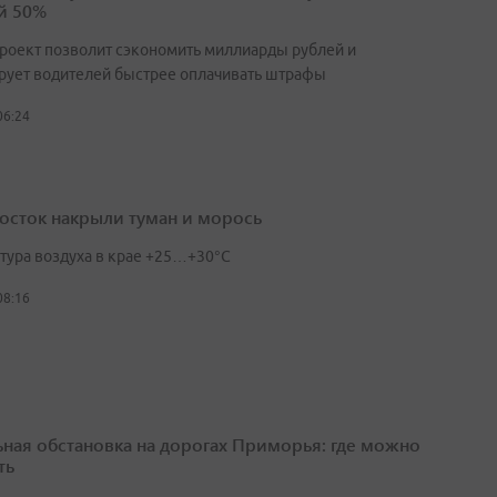
й 50%
роект позволит сэкономить миллиарды рублей и
рует водителей быстрее оплачивать штрафы
06:24
осток накрыли туман и морось
тура воздуха в крае +25…+30°C
08:16
ьная обстановка на дорогах Приморья: где можно
ть