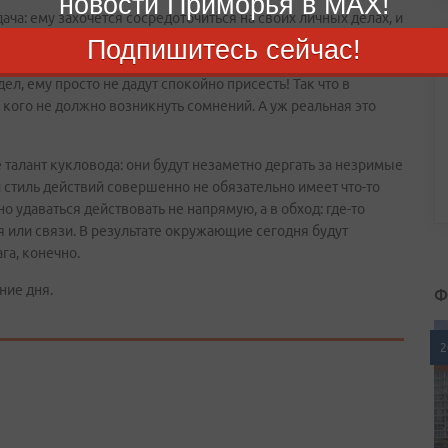
новости Приморья в MAX!
ача: ему захочется сосредоточиться на своих личных делах, и
есь день изображать кипучую деятельность. И на это есть
Подпишитесь сейчас!
ь в Водолее хороший объект для поручений, и если
ел, ему просто не дадут спокойно присесть! Так что в
 кого не должно возникнуть сомнений. А уж реальная это
талант кукловода: они будут незаметно дергать за незримые
й стиль действий совершенно не обязательно имеет что-то
о удаваться действовать не напрямую, а в обход: где-то
я или связи. В результате окружающие сегодня будут
га, конечно.
ние дня.
Ф
2