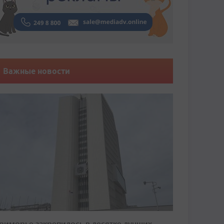
Важные новости
риморье закрепилось в десятке лучших