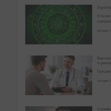
Гороско
Есть рис
соверши
сегодня, 
Высоко
о риск
При дав
сегодня, 
Стоимо