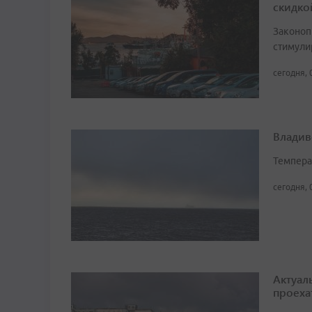
скидко
Законоп
стимули
сегодня, 
Владив
Темпера
сегодня, 
Актуал
проеха