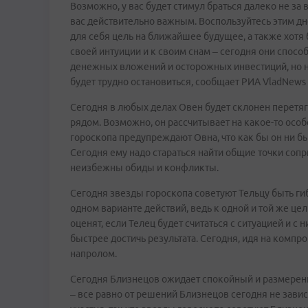
Возможно, у вас будет стимул браться далеко не за в
вас действительно важным. Воспользуйтесь этим дн
для себя цель на ближайшее будущее, а также хотя 
своей интуиции и к своим снам – сегодня они спосо
денежных вложений и осторожных инвестиций, но не 
будет трудно остановиться, сообщает РИА VladNews 
Сегодня в любых делах Овен будет склонен перетягив
рядом. Возможно, он рассчитывает на какое-то осо
гороскопа предупреждают Овна, что как бы он ни был
Сегодня ему надо стараться найти общие точки сопр
неизбежны обиды и конфликты.
Сегодня звезды гороскопа советуют Тельцу быть ги
одном варианте действий, ведь к одной и той же ц
оценят, если Телец будет считаться с ситуацией и с 
быстрее достичь результата. Сегодня, идя на компр
напролом.
Сегодня Близнецов ожидает спокойный и размеренны
– все равно от решений Близнецов сегодня не завис