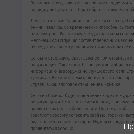
Весам навстречу, близкие способны их поддержать. 
вперед, у них уже есть. Пора собраться с духом, чт
Дела, за которые Скорпион возьмется сегодня, об
они ни казались. Со временем они способны сыграт
немалую роль. Вот почему звезды гороскопа совету
мелочам. Если ситуация поставит перед ним какой-
последствия своего решения как минимум на неско
Сегодня Стрельцу следует заранее приготовиться к 
окружающих. Однако как бы неприятно и обидно ни 
информацию на вооружение. Лучше всего, если Стрел
критикует. Возможно, ему действительно надо пораб
Стрельца, как здоровое отношение к критике.
Сегодня Козерог будет полон ценных идей и мудрых
окружающими. Не все отнесутся к этому с понимани
придутся как нельзя более кстати. Поэтому, чтобы 
советуют Козерогу направить свой менторский настр
будет полезно для всех сторон. Ну, или сосредоточи
Пр
продвигаться хорошо.