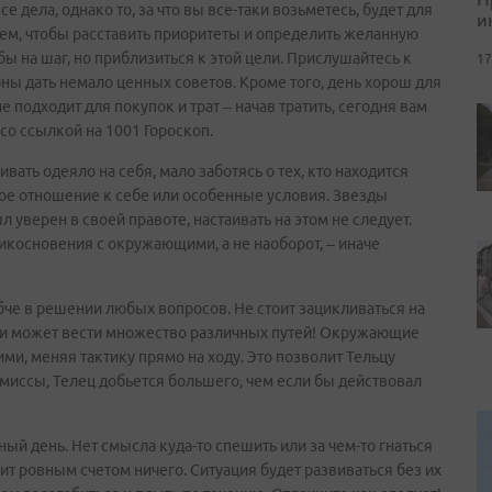
се дела, однако то, за что вы все-таки возьметесь, будет для
и
ем, чтобы расставить приоритеты и определить желанную
бы на шаг, но приблизиться к этой цели. Прислушайтесь к
17
бны дать немало ценных советов. Кроме того, день хорош для
подходит для покупок и трат – начав тратить, сегодня вам
со ссылкой на 1001 Гороскоп.
ать одеяло на себя, мало заботясь о тех, кто находится
бое отношение к себе или особенные условия. Звезды
 уверен в своей правоте, настаивать на этом не следует.
икосновения с окружающими, а не наоборот, – иначе
бче в решении любых вопросов. Не стоит зацикливаться на
ели может вести множество различных путей! Окружающие
ними, меняя тактику прямо на ходу. Это позволит Тельцу
омиссы, Телец добьется большего, чем если бы действовал
й день. Нет смысла куда-то спешить или за чем-то гнаться
ит ровным счетом ничего. Ситуация будет развиваться без их