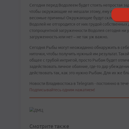
Сегодня перед Водолеем будет стоять непростая зад
чтобы окружающие не мешали этому, ему придется в
весомые причины! Окружающие будут склонны видет
Водолей не отгородится от них грудой собственных д
стопроцентной загруженности Водолея сегодня ни у
загруженность или нет – не так уж важно.
Сегодня Рыбы могут неожиданно обнаружить в себе 
ниточки, чтобы получить нужный им результат. Тако
общее с грубой интригой, просто Рыбам будет отличн
задействовать личное обаяние, где-то дар убеждени
действовать так, как это нужно Рыбам. Для их же бла
Новости Владивостока в Telegram - постоянно в тече
Подписывайтесь одним нажатием!
Смотрите также