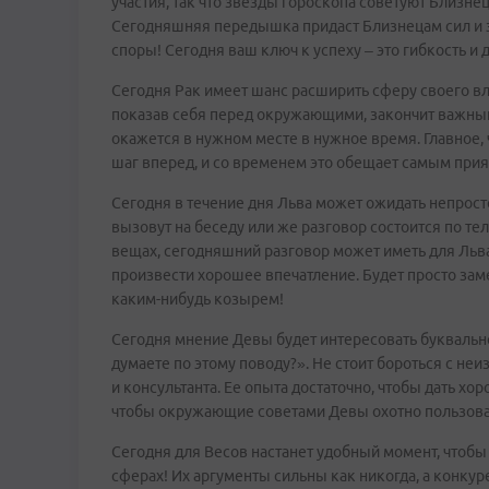
участия, так что звезды гороскопа советуют Близне
Сегодняшняя передышка придаст Близнецам сил и эн
споры! Сегодня ваш ключ к успеху – это гибкость и 
Сегодня Рак имеет шанс расширить сферу своего в
показав себя перед окружающими, закончит важный 
окажется в нужном месте в нужное время. Главное,
шаг вперед, и со временем это обещает самым прия
Сегодня в течение дня Льва может ожидать непросто
вызовут на беседу или же разговор состоится по тел
вещах, сегодняшний разговор может иметь для Льва
произвести хорошее впечатление. Будет просто зам
каким-нибудь козырем!
Сегодня мнение Девы будет интересовать буквально
думаете по этому поводу?». Не стоит бороться с не
и консультанта. Ее опыта достаточно, чтобы дать хо
чтобы окружающие советами Девы охотно пользовали
Сегодня для Весов настанет удобный момент, чтоб
сферах! Их аргументы сильны как никогда, а конку