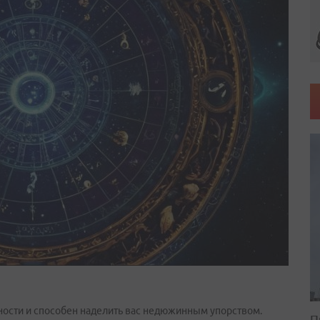
ости и способен наделить вас недюжинным упорством.
П