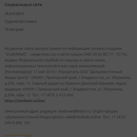
Социальные сети
vkontakte
Одноклассники
Телеграм
На данном сайте распространяется информация сетевого издания
"VLADNEWS" - свидетельство о регистрации СМИ ЭЛ № ФС 77 - 72742,
выдано Федеральной службой по надзору в сфере связи,
информационных технологий и массовых коммуникаций
(Роскомнадзор) 17 мая 2018 г. Учредитель ООО "Дальневосточный
Медиа Центр". 690091, Приморский край, г. Владивосток, ул. Уборевича,
д.20А, офис 13. Главный редактор Юркевич Дмитрий Юрьевич. Адрес
редакции: 690091, Приморский край, г. Владивосток, ул. Уборевича,
д.20А, офис 13. Тел.: +7 (423) 2-415-600.
https://mediadv.online/
Электронный адрес редакции: vladnews@inbox.ru. Отдел продаж
«Дальневосточный Медиа Центр» sale@mediadv.online. Тел.: +7 (423)
249-8-800. 18+