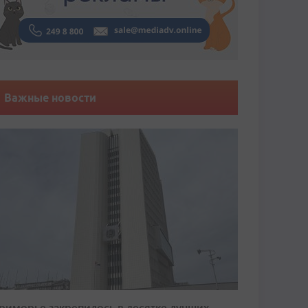
Важные новости
риморье закрепилось в десятке лучших