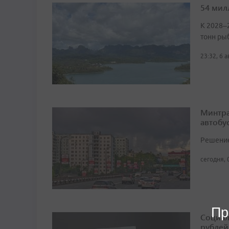
54 мил
К 2028–
тонн ры
23:32, 6 
Минтра
автобу
Решение 
сегодня, 
Пр
Социал
рублей