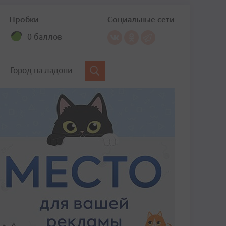
Пробки
Социальные сети
0 баллов
Город на ладони