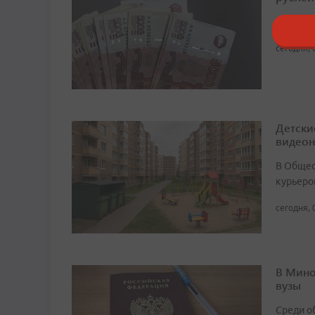
За год 
сегодня, 
Детски
видео
В Общест
курьеро
сегодня, 
В Мино
вузы
Среди о