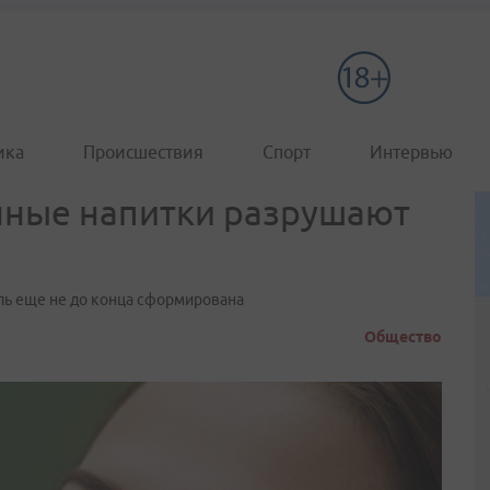
ика
Происшествия
Спорт
Интервью
нные напитки разрушают
аль еще не до конца сформирована
Общество