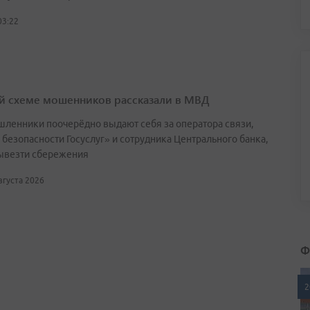
03:22
й схеме мошенников рассказали в МВД
ленники поочерёдно выдают себя за оператора связи,
 безопасности Госуслуг» и сотрудника Центрального банка,
ывезти сбережения
августа 2026
Ф
2