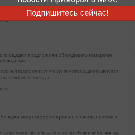
выплата увеличилась примерно на тысячу рублей
Подпишитесь сейчас!
01:28
е площадки предложили оборудовать камерами
наблюдения
венной палате считают, что это поможет защитить детей от
в на электровелосипедах
02:31
брнауки могут скорректировать правила приема в
бсуждаемых вариантов — квоты для победителей олимпиад