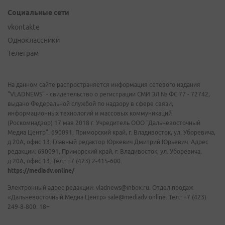
Социальные сети
vkontakte
Одноклассники
Телеграм
На данном сайте распространяется информация сетевого издания
"VLADNEWS" - свидетельство о регистрации СМИ ЭЛ № ФС 77 - 72742,
выдано Федеральной службой по надзору в сфере связи,
информационных технологий и массовых коммуникаций
(Роскомнадзор) 17 мая 2018 г. Учредитель ООО "Дальневосточный
Медиа Центр". 690091, Приморский край, г. Владивосток, ул. Уборевича,
д.20А, офис 13. Главный редактор Юркевич Дмитрий Юрьевич. Адрес
редакции: 690091, Приморский край, г. Владивосток, ул. Уборевича,
д.20А, офис 13. Тел.: +7 (423) 2-415-600.
https://mediadv.online/
Электронный адрес редакции: vladnews@inbox.ru. Отдел продаж
«Дальневосточный Медиа Центр» sale@mediadv.online. Тел.: +7 (423)
249-8-800. 18+