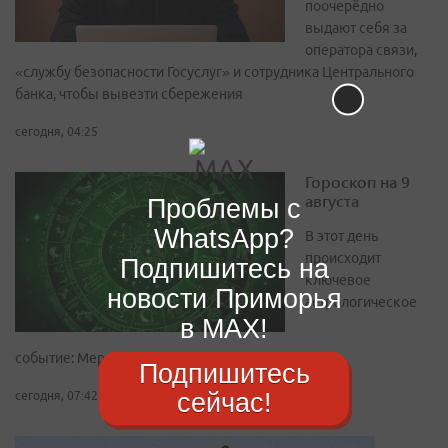
поочерёдно
выдают себя за
оператора связи,
«службу безопасности Госуслуг» и сотрудника Центрального
банка, чтобы вывезти сбережения
сегодня, 04:25
Гороскоп на 9
августа
Проблемы с
WhatsApp?
В этот день
происходит
Подпишитесь на
ключевое
новости Приморья
астрологическое
в MAX!
событие: Меркурий входит в знак Льва
Подпишитесь
сейчас!
сегодня, 07:42