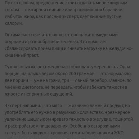
По его словам, предпочтение стоит отдавать менее жирным
сортам — нежирной свинине или традиционной баранине.
Избыток жира, как пояснил эксперт, даёт лишние пустые
калории.
Оптимально сочетать шашлык с овощами: помидорами,
огурцами и разнообразной зеленью. Это помогает
сбалансировать приём пищи и снизить нагрузку на желудочно-
кишечный тракт.
Тутельян также рекомендовал соблюдать умеренность. Одна
порция шашлыка весом около 200 граммов — это нормально,
две порции — уже на грани, три — явный перебор. Главное, по
мнению диетолога, не переедать, чтобы избежать тяжести в
животе и неприятных ощущений.
Эксперт напомнил, что мясо — жизненно важный продукт, но
употреблять его нужно в разумных количествах. Чрезмерное
увлечение шашлыком чревато тяжестью в желудке, тошнотой
и расстройством пищеварения. Особенно осторожными
следует быть людям с хроническими заболеваниями ЖКТ: