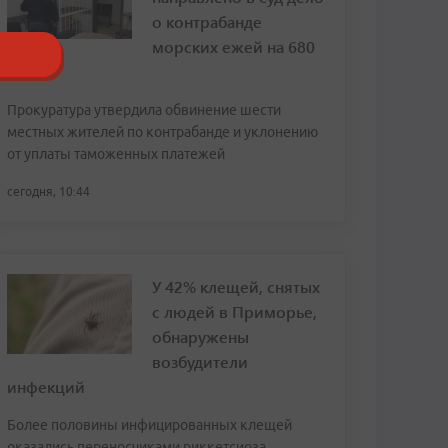
о контрабанде
морских ежей на 680
млн
Прокуратура утвердила обвинение шести
местных жителей по контрабанде и уклонению
от уплаты таможенных платежей
сегодня, 10:44
У 42% клещей, снятых
с людей в Приморье,
обнаружены
возбудители
инфекций
Более половины инфицированных клещей
оказались переносчиками риккетсиоза