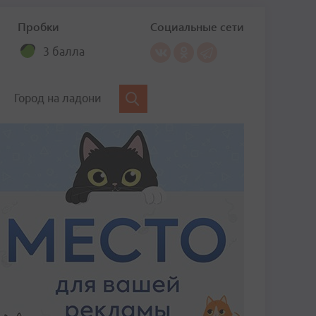
Пробки
Социальные сети
3 балла
Город на ладони