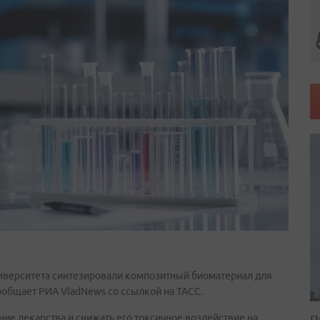
иверситета синтезировали композитный биоматериал для
ообщает РИА VladNews со ссылкой на ТАСС.
П
ие лекарства и снижать его токсичное воздействие на