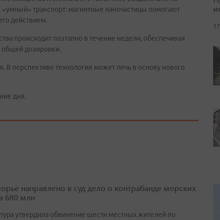
и
к «умный» транспорт: магнитные наночастицы помогают
его действием.
17
тва происходит поэтапно в течение недели, обеспечивая
 общей дозировки.
. В перспективе технология может лечь в основу нового
ние дня.
орье направлено в суд дело о контрабанде морских
а 680 млн
тура утвердила обвинение шести местных жителей по