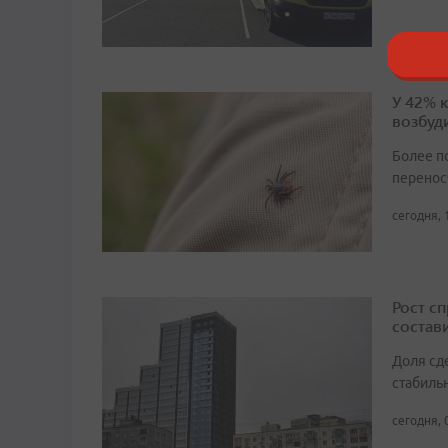
У 42% 
возбуд
Более п
перенос
сегодня, 
Рост с
состави
Доля сд
стабиль
сегодня, 