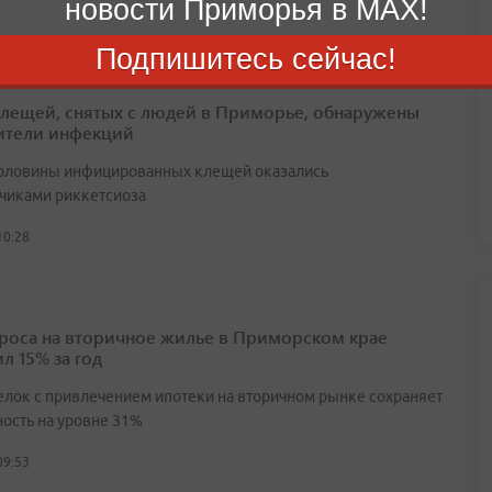
новости Приморья в MAX!
Подпишитесь сейчас!
клещей, снятых с людей в Приморье, обнаружены
ители инфекций
оловины инфицированных клещей оказались
чиками риккетсиоза
10:28
проса на вторичное жилье в Приморском крае
л 15% за год
елок с привлечением ипотеки на вторичном рынке сохраняет
ность на уровне 31%
09:53