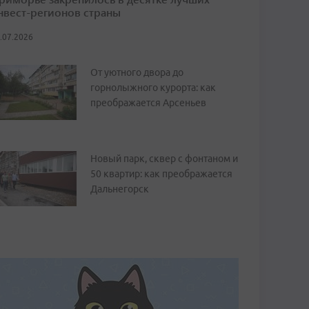
нвест-регионов страны
.07.2026
От уютного двора до
горнолыжного курорта: как
преображается Арсеньев
Новый парк, сквер с фонтаном и
50 квартир: как преображается
Дальнегорск