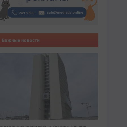
Важные новости
риморье закрепилось в десятке лучших