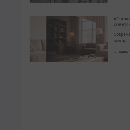
«Споко
советс
Совреме
наугад
сегодня, 