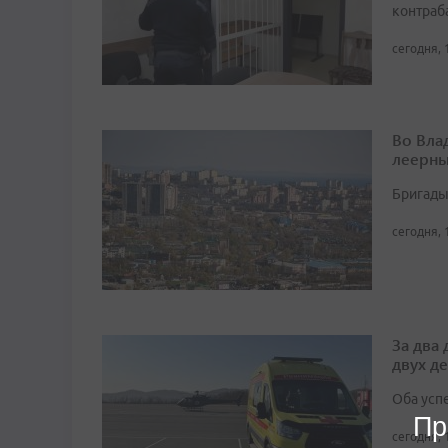
контраб
сегодня, 
Во Вла
леерны
Бригады
сегодня, 
За два
двух д
Оба усп
Пр
сегодня, 